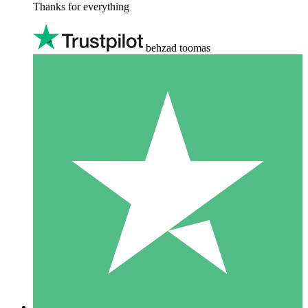
Thanks for everything
behzad toomas