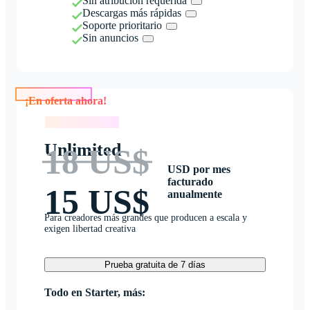
Sin atribución requerida
Descargas más rápidas
Soporte prioritario
Sin anuncios
¡En oferta ahora!
¡En oferta ahora!
Unlimited
18 US$
USD por mes
facturado
15 US$
anualmente
Para creadores más grandes que producen a escala y
exigen libertad creativa
Prueba gratuita de 7 días
Todo en Starter, más: