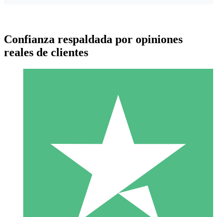
Confianza respaldada por opiniones
reales de clientes
Paquetes de Créditos Individuales
Paga según el uso con créditos de descarga. Sin compromiso
mensual.
1 Descarga
10
US$
00