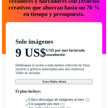
creadores y narradores con recursos
creativos que ahorran hasta un 76 %
en tiempo y presupuesto.
Solo imágenes
9 US$
USD por mes facturado
anualmente
Desbloquea el acceso a toda nuestra colección de fotos,
vectores y gráficos autorizados para uso comercial.
Vídeo no incluido.
Suscríbete ahora
El plan incluye:
Cinco descargas de imágenes al mes
Un paquete por mes