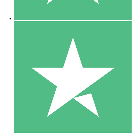
5 Descargas
15
US$
00
10 Descargas
20
US$
00