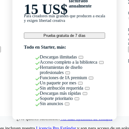
facturado
15 US$
anualmente
Para creadores más grandes que producen a escala
y exigen libertad creativa
Prueba gratuita de 7 días
Todo en Starter, más:
Descargas ilimitadas
Acceso completo a la biblioteca
Herramientas de diseño
profesionales
Funciones de IA premium
Un paquete por mes
Sin atribución requerida
Descargas más rápidas
Soporte prioritario
Sin anuncios
¿No quieres suscribirte?
Ver más opciones de compra
es incluyen nuestra
Licencia Pro Estándar
y son para acceso de un solo