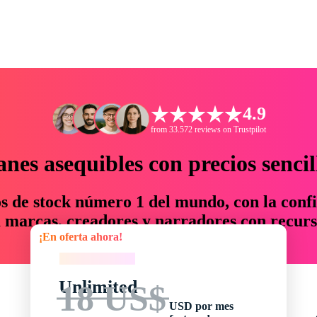
4.9
from 33.572 reviews on Trustpilot
anes asequibles con precios sencil
os de stock número 1 del mundo, con la confi
marcas, creadores y narradores con recurs
¡En oferta ahora!
un 76 % en tiempo y presupuesto.
¡En oferta ahora!
Unlimited
18 US$
USD por mes