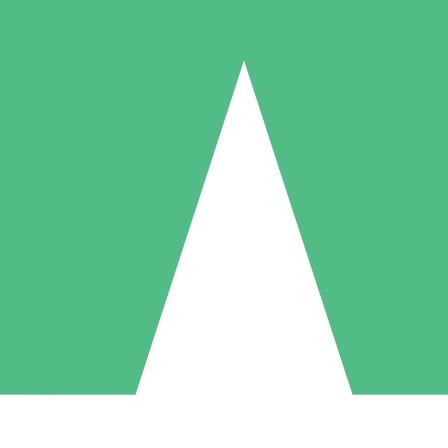
Paquetes de Créditos Individuales
Paga según el uso con créditos de descarga. Sin compromiso mensual.
1 Descarga
5 Descargas
10 Descargas
10
15
20
US$
00
US$
00
US$
00