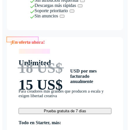
Sin atribución requerida
Descargas más rápidas
Soporte prioritario
Sin anuncios
¡En oferta ahora!
¡En oferta ahora!
Unlimited
18 US$
USD por mes
facturado
15 US$
anualmente
Para creadores más grandes que producen a escala y
exigen libertad creativa
Prueba gratuita de 7 días
Todo en Starter, más: