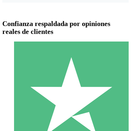
Confianza respaldada por opiniones
reales de clientes
Paquetes de Créditos Individuales
Paga según el uso con créditos de descarga. Sin compromiso
mensual.
1 Descarga
10
US$
00