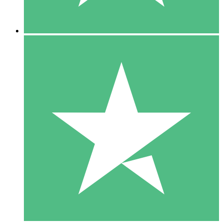
5 Descargas
15
US$
00
10 Descargas
20
US$
00