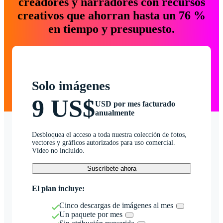
creadores y narradores con recursos
creativos que ahorran hasta un 76 %
en tiempo y presupuesto.
Solo imágenes
9 US$
USD por mes facturado
anualmente
Desbloquea el acceso a toda nuestra colección de fotos,
vectores y gráficos autorizados para uso comercial.
Vídeo no incluido.
Suscríbete ahora
El plan incluye:
Cinco descargas de imágenes al mes
Un paquete por mes