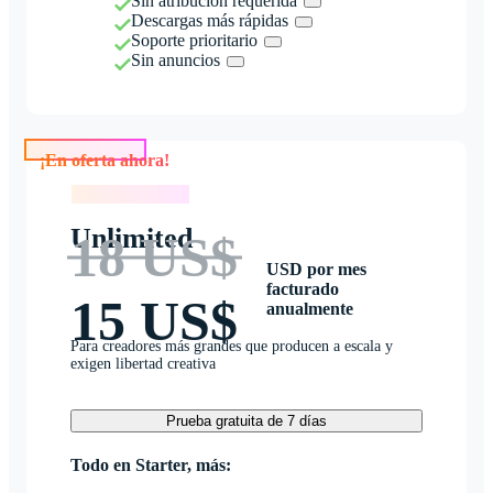
Sin atribución requerida
Descargas más rápidas
Soporte prioritario
Sin anuncios
¡En oferta ahora!
¡En oferta ahora!
Unlimited
18 US$
USD por mes
facturado
15 US$
anualmente
Para creadores más grandes que producen a escala y
exigen libertad creativa
Prueba gratuita de 7 días
Todo en Starter, más: