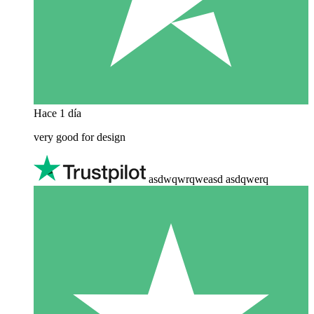
Hace 1 día
very good for design
asdwqwrqweasd asdqwerq