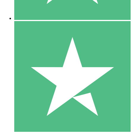
5 Descargas
15
US$
00
10 Descargas
20
US$
00