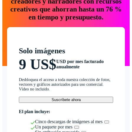
creadores y narradores con recursos
creativos que ahorran hasta un 76 %
en tiempo y presupuesto.
Solo imágenes
9 US$
USD por mes facturado
anualmente
Desbloquea el acceso a toda nuestra colección de fotos,
vectores y gráficos autorizados para uso comercial.
Vídeo no incluido.
Suscríbete ahora
El plan incluye:
Cinco descargas de imágenes al mes
Un paquete por mes