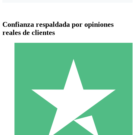
Confianza respaldada por opiniones
reales de clientes
Paquetes de Créditos Individuales
Paga según el uso con créditos de descarga. Sin compromiso
mensual.
1 Descarga
10
US$
00