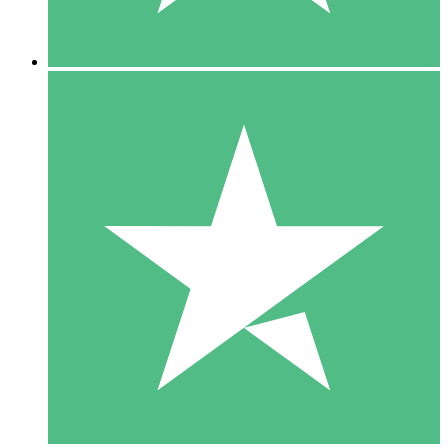
5 Descargas
15
US$
00
10 Descargas
20
US$
00