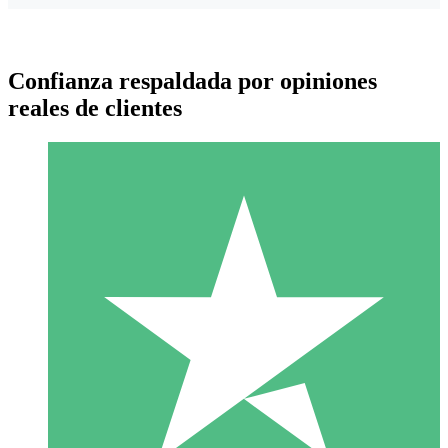
Confianza respaldada por opiniones
reales de clientes
Paquetes de Créditos Individuales
Paga según el uso con créditos de descarga. Sin compromiso
mensual.
1 Descarga
10
US$
00