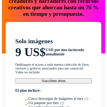
creadores y narradores con recursos
creativos que ahorran hasta un 76 %
en tiempo y presupuesto.
Solo imágenes
9 US$
USD por mes facturado
anualmente
Desbloquea el acceso a toda nuestra colección de fotos,
vectores y gráficos autorizados para uso comercial.
Vídeo no incluido.
Suscríbete ahora
El plan incluye:
Cinco descargas de imágenes al mes
Un paquete por mes