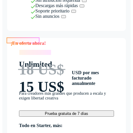
Sin atribución requerida
Descargas más rápidas
Soporte prioritario
Sin anuncios
¡En oferta ahora!
¡En oferta ahora!
Unlimited
18 US$
USD por mes
facturado
15 US$
anualmente
Para creadores más grandes que producen a escala y
exigen libertad creativa
Prueba gratuita de 7 días
Todo en Starter, más: