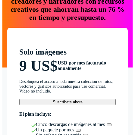
creadores y narradores con recursos
creativos que ahorran hasta un 76 %
en tiempo y presupuesto.
Solo imágenes
9 US$
USD por mes facturado
anualmente
Desbloquea el acceso a toda nuestra colección de fotos,
vectores y gráficos autorizados para uso comercial.
Vídeo no incluido.
Suscríbete ahora
El plan incluye:
Cinco descargas de imágenes al mes
Un paquete por mes