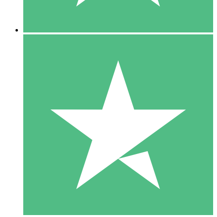
5 Descargas
15
US$
00
10 Descargas
20
US$
00