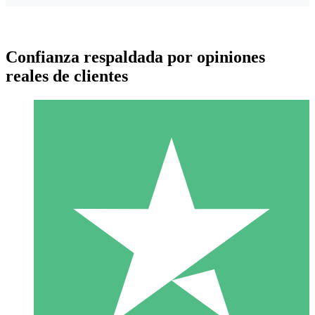
Confianza respaldada por opiniones
reales de clientes
Paquetes de Créditos Individuales
Paga según el uso con créditos de descarga. Sin compromiso
mensual.
1 Descarga
10
US$
00