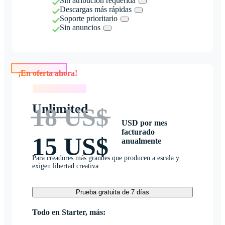
Sin atribución requerida
Descargas más rápidas
Soporte prioritario
Sin anuncios
¡En oferta ahora!
¡En oferta ahora!
Unlimited
18 US$
USD por mes
facturado
15 US$
anualmente
Para creadores más grandes que producen a escala y
exigen libertad creativa
Prueba gratuita de 7 días
Todo en Starter, más: