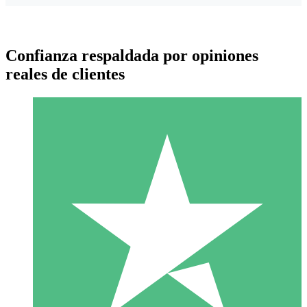
Confianza respaldada por opiniones
reales de clientes
Paquetes de Créditos Individuales
Paga según el uso con créditos de descarga. Sin compromiso
mensual.
1 Descarga
10
US$
00