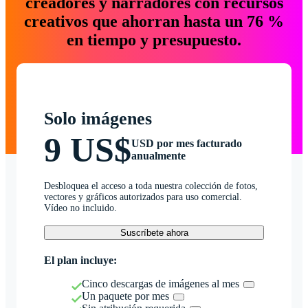
creadores y narradores con recursos
creativos que ahorran hasta un 76 %
en tiempo y presupuesto.
Solo imágenes
9 US$
USD por mes facturado
anualmente
Desbloquea el acceso a toda nuestra colección de fotos,
vectores y gráficos autorizados para uso comercial.
Vídeo no incluido.
Suscríbete ahora
El plan incluye:
Cinco descargas de imágenes al mes
Un paquete por mes