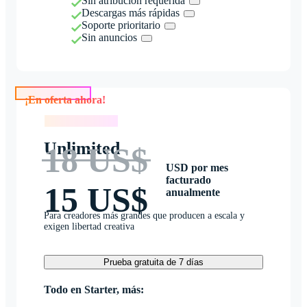
Sin atribución requerida
Descargas más rápidas
Soporte prioritario
Sin anuncios
¡En oferta ahora!
¡En oferta ahora!
Unlimited
18 US$
USD por mes
facturado
15 US$
anualmente
Para creadores más grandes que producen a escala y
exigen libertad creativa
Prueba gratuita de 7 días
Todo en Starter, más: