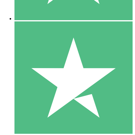
5 Descargas
15
US$
00
10 Descargas
20
US$
00