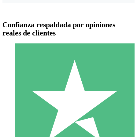
Confianza respaldada por opiniones
reales de clientes
Paquetes de Créditos Individuales
Paga según el uso con créditos de descarga. Sin compromiso
mensual.
1 Descarga
10
US$
00