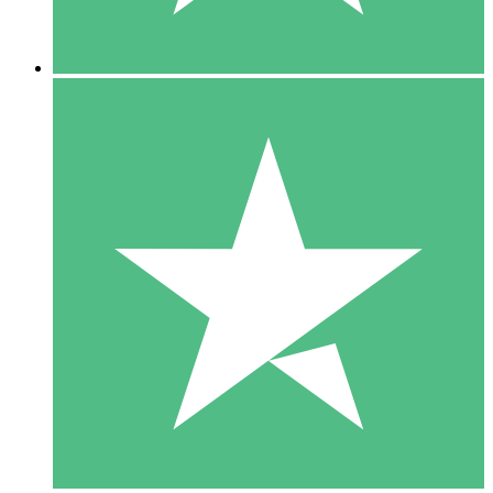
5 Descargas
15
US$
00
10 Descargas
20
US$
00