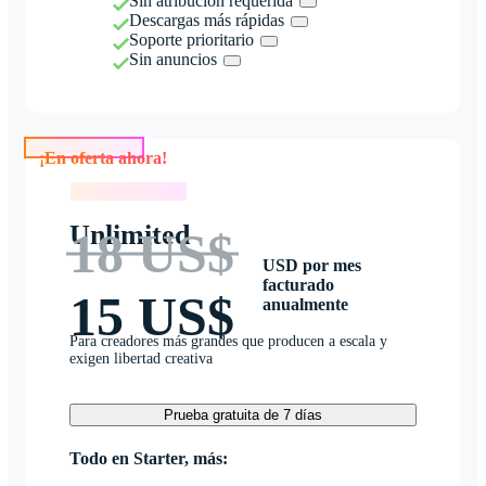
Sin atribución requerida
Descargas más rápidas
Soporte prioritario
Sin anuncios
¡En oferta ahora!
¡En oferta ahora!
Unlimited
18 US$
USD por mes
facturado
15 US$
anualmente
Para creadores más grandes que producen a escala y
exigen libertad creativa
Prueba gratuita de 7 días
Todo en Starter, más: