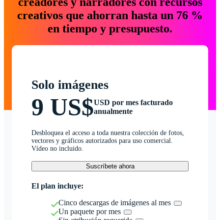
creadores y narradores con recursos
creativos que ahorran hasta un 76 %
en tiempo y presupuesto.
Solo imágenes
9 US$
USD por mes facturado
anualmente
Desbloquea el acceso a toda nuestra colección de fotos,
vectores y gráficos autorizados para uso comercial.
Vídeo no incluido.
Suscríbete ahora
El plan incluye:
Cinco descargas de imágenes al mes
Un paquete por mes