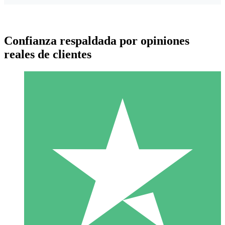
Confianza respaldada por opiniones
reales de clientes
Paquetes de Créditos Individuales
Paga según el uso con créditos de descarga. Sin compromiso
mensual.
1 Descarga
10
US$
00