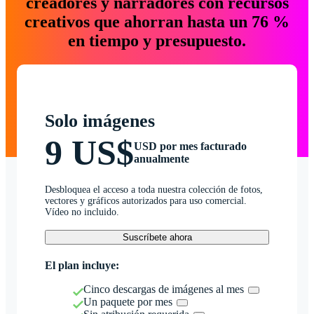
creadores y narradores con recursos
creativos que ahorran hasta un 76 %
en tiempo y presupuesto.
Solo imágenes
9 US$
USD por mes facturado
anualmente
Desbloquea el acceso a toda nuestra colección de fotos,
vectores y gráficos autorizados para uso comercial.
Vídeo no incluido.
Suscríbete ahora
El plan incluye:
Cinco descargas de imágenes al mes
Un paquete por mes