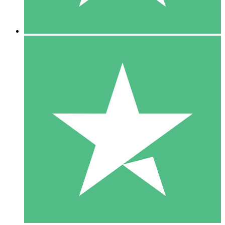
5 Descargas
15
US$
00
10 Descargas
20
US$
00