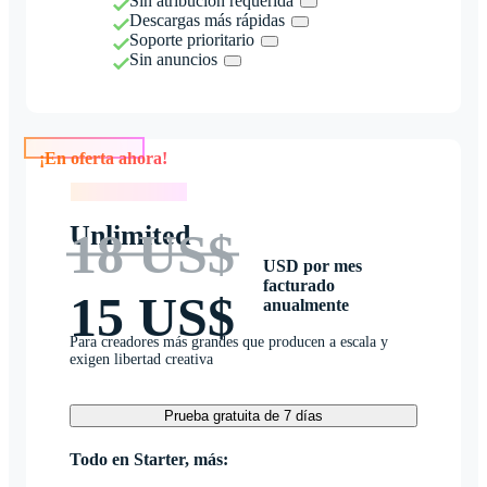
Sin atribución requerida
Descargas más rápidas
Soporte prioritario
Sin anuncios
¡En oferta ahora!
¡En oferta ahora!
Unlimited
18 US$
USD por mes
facturado
15 US$
anualmente
Para creadores más grandes que producen a escala y
exigen libertad creativa
Prueba gratuita de 7 días
Todo en Starter, más: