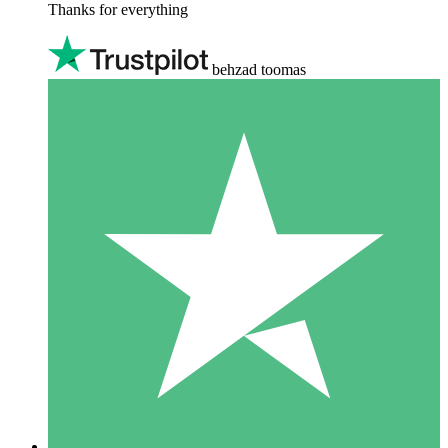
Thanks for everything
behzad toomas