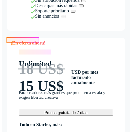
Sin atribución requerida
Descargas más rápidas
Soporte prioritario
Sin anuncios
¡En oferta ahora!
¡En oferta ahora!
Unlimited
18 US$
USD por mes
facturado
15 US$
anualmente
Para creadores más grandes que producen a escala y
exigen libertad creativa
Prueba gratuita de 7 días
Todo en Starter, más: