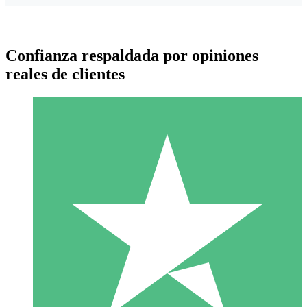
Confianza respaldada por opiniones
reales de clientes
Paquetes de Créditos Individuales
Paga según el uso con créditos de descarga. Sin compromiso
mensual.
1 Descarga
10
US$
00