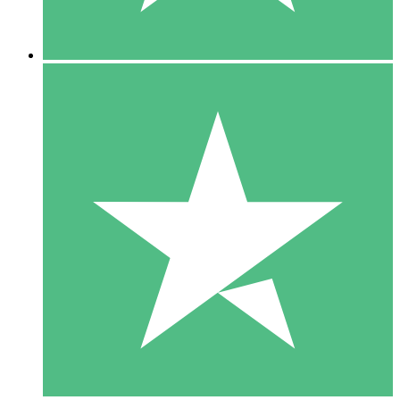
5 Descargas
15
US$
00
10 Descargas
20
US$
00