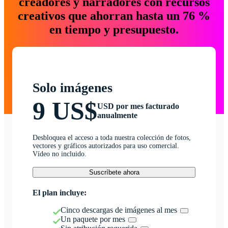
creadores y narradores con recursos
creativos que ahorran hasta un 76 %
en tiempo y presupuesto.
Solo imágenes
9 US$
USD por mes facturado
anualmente
Desbloquea el acceso a toda nuestra colección de fotos,
vectores y gráficos autorizados para uso comercial.
Vídeo no incluido.
Suscríbete ahora
El plan incluye:
Cinco descargas de imágenes al mes
Un paquete por mes