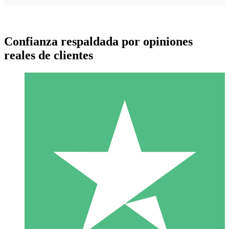
Confianza respaldada por opiniones
reales de clientes
Paquetes de Créditos Individuales
Paga según el uso con créditos de descarga. Sin compromiso
mensual.
1 Descarga
10
US$
00