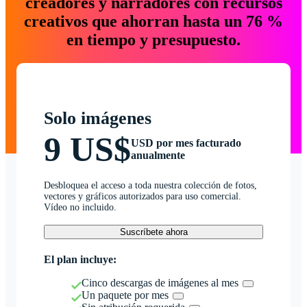
creadores y narradores con recursos
creativos que ahorran hasta un 76 %
en tiempo y presupuesto.
Solo imágenes
9 US$
USD por mes facturado
anualmente
Desbloquea el acceso a toda nuestra colección de fotos,
vectores y gráficos autorizados para uso comercial.
Vídeo no incluido.
Suscríbete ahora
El plan incluye:
Cinco descargas de imágenes al mes
Un paquete por mes