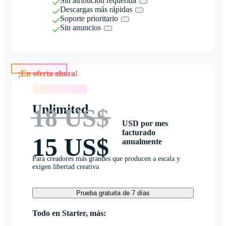
Sin atribución requerida
Descargas más rápidas
Soporte prioritario
Sin anuncios
¡En oferta ahora!
¡En oferta ahora!
Unlimited
18 US$
USD por mes
facturado
15 US$
anualmente
Para creadores más grandes que producen a escala y
exigen libertad creativa
Prueba gratuita de 7 días
Todo en Starter, más: