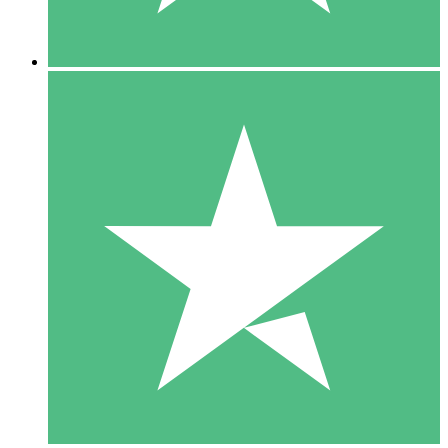
5 Descargas
15
US$
00
10 Descargas
20
US$
00