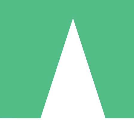
Paquetes de Créditos Individuales
Paga según el uso con créditos de descarga. Sin compromiso mensual.
1 Descarga
5 Descargas
10 Descargas
10
15
20
US$
00
US$
00
US$
00