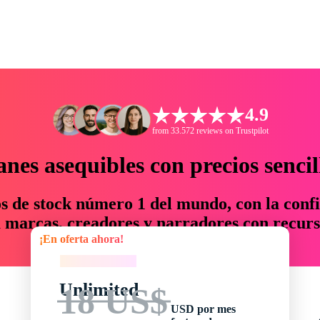
4.9
from 33.572 reviews on Trustpilot
anes asequibles con precios sencil
os de stock número 1 del mundo, con la confi
marcas, creadores y narradores con recurs
¡En oferta ahora!
un 76 % en tiempo y presupuesto.
¡En oferta ahora!
Unlimited
18 US$
USD por mes