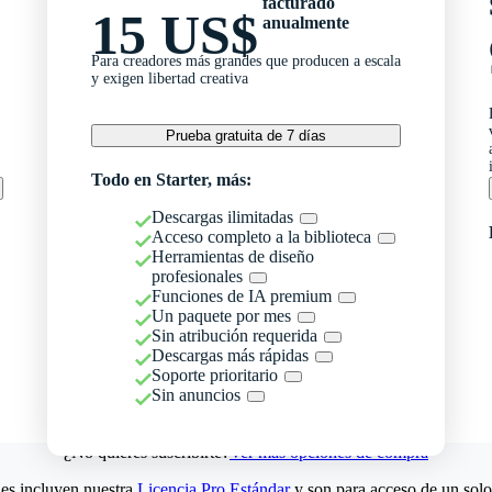
facturado
15 US$
anualmente
Para creadores más grandes que producen a escala
y exigen libertad creativa
Prueba gratuita de 7 días
Todo en Starter, más:
Descargas ilimitadas
Acceso completo a la biblioteca
Herramientas de diseño
profesionales
Funciones de IA premium
Un paquete por mes
Sin atribución requerida
Descargas más rápidas
Soporte prioritario
Sin anuncios
¿No quieres suscribirte?
Ver más opciones de compra
es incluyen nuestra
Licencia Pro Estándar
y son para acceso de un solo