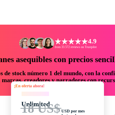
4.9
from 33.572 reviews on Trustpilot
anes asequibles con precios sencil
os de stock número 1 del mundo, con la confi
marcas, creadores y narradores con recurs
¡En oferta ahora!
un 76 % en tiempo y presupuesto.
¡En oferta ahora!
Unlimited
18 US$
USD por mes