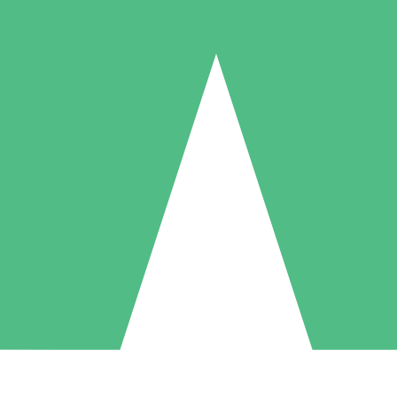
Paquetes de Créditos Individuales
Paga según el uso con créditos de descarga. Sin compromiso mensual.
1 Descarga
5 Descargas
10 Descargas
10
15
20
US$
00
US$
00
US$
00