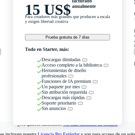
facturado
15 US$
anualmente
Para creadores más grandes que producen a escala
y exigen libertad creativa
Prueba gratuita de 7 días
Todo en Starter, más:
Descargas ilimitadas
Acceso completo a la biblioteca
Herramientas de diseño
profesionales
Funciones de IA premium
Un paquete por mes
Sin atribución requerida
Descargas más rápidas
Soporte prioritario
Sin anuncios
¿No quieres suscribirte?
Ver más opciones de compra
es incluyen nuestra
Licencia Pro Estándar
y son para acceso de un solo