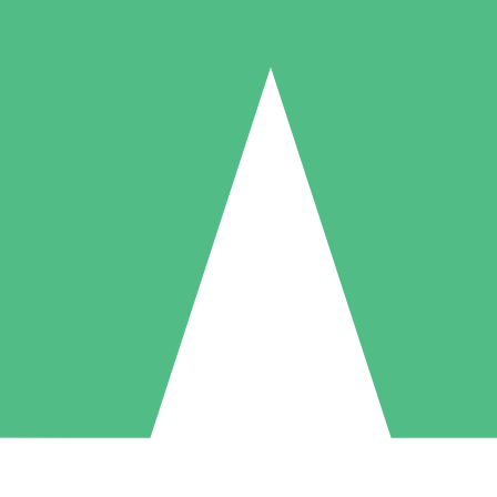
Paquetes de Créditos Individuales
Paga según el uso con créditos de descarga. Sin compromiso mensual.
1 Descarga
5 Descargas
10 Descargas
10
15
20
US$
00
US$
00
US$
00