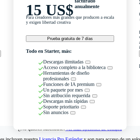
facturado
15 US$
anualmente
Para creadores más grandes que producen a escala
y exigen libertad creativa
Prueba gratuita de 7 días
Todo en Starter, más:
Descargas ilimitadas
Acceso completo a la biblioteca
Herramientas de diseño
profesionales
Funciones de IA premium
Un paquete por mes
Sin atribución requerida
Descargas más rápidas
Soporte prioritario
Sin anuncios
¿No quieres suscribirte?
Ver más opciones de compra
es incluyen nuestra
Licencia Pro Estándar
y son para acceso de un solo