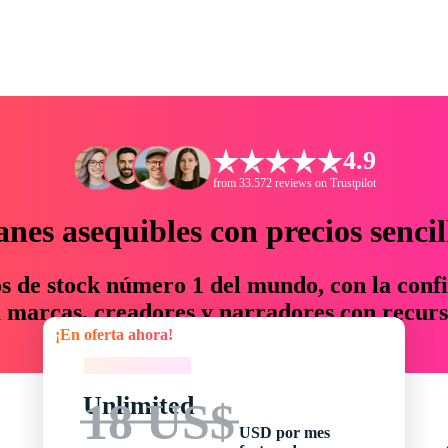
4.9
from 33.572 reviews on Trustpilot
anes asequibles con precios sencil
os de stock número 1 del mundo, con la confi
marcas, creadores y narradores con recurs
¡En oferta ahora!
un 76 % en tiempo y presupuesto.
¡En oferta ahora!
Unlimited
18 US$
USD por mes