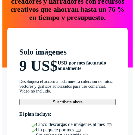
creadores y narradores con recursos
creativos que ahorran hasta un 76 %
en tiempo y presupuesto.
Solo imágenes
9 US$
USD por mes facturado
anualmente
Desbloquea el acceso a toda nuestra colección de fotos,
vectores y gráficos autorizados para uso comercial.
Vídeo no incluido.
Suscríbete ahora
El plan incluye:
Cinco descargas de imágenes al mes
Un paquete por mes