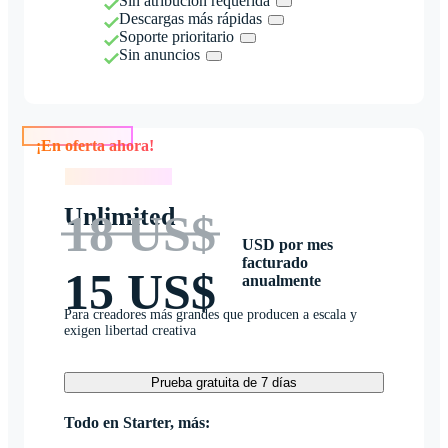
Sin atribución requerida
Descargas más rápidas
Soporte prioritario
Sin anuncios
¡En oferta ahora!
¡En oferta ahora!
Unlimited
18 US$
USD por mes
facturado
15 US$
anualmente
Para creadores más grandes que producen a escala y
exigen libertad creativa
Prueba gratuita de 7 días
Todo en Starter, más: