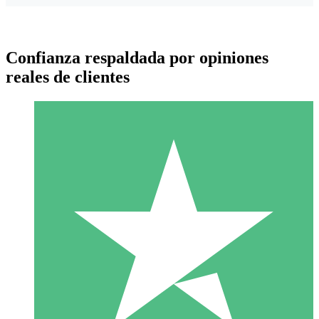
Confianza respaldada por opiniones
reales de clientes
Paquetes de Créditos Individuales
Paga según el uso con créditos de descarga. Sin compromiso
mensual.
1 Descarga
10
US$
00