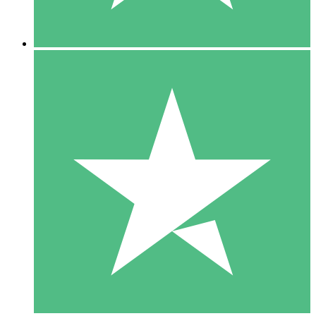
5 Descargas
15
US$
00
10 Descargas
20
US$
00