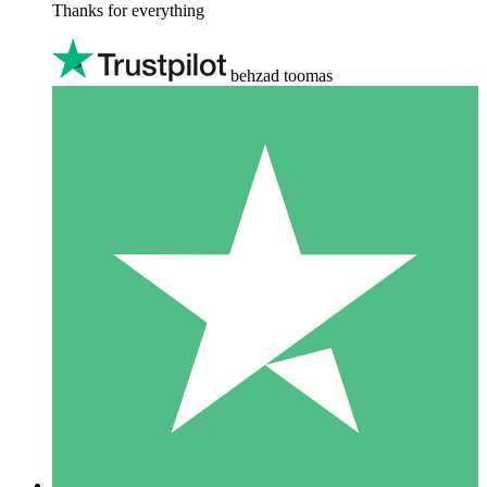
Thanks for everything
behzad toomas