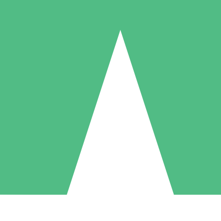
Paquetes de Créditos Individuales
Paga según el uso con créditos de descarga. Sin compromiso mensual.
1 Descarga
5 Descargas
10 Descargas
10
15
20
US$
00
US$
00
US$
00