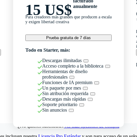
facturado
15 US$
anualmente
Para creadores más grandes que producen a escala
y exigen libertad creativa
Prueba gratuita de 7 días
Todo en Starter, más:
Descargas ilimitadas
Acceso completo a la biblioteca
Herramientas de diseño
profesionales
Funciones de IA premium
Un paquete por mes
Sin atribución requerida
Descargas más rápidas
Soporte prioritario
Sin anuncios
¿No quieres suscribirte?
Ver más opciones de compra
es incluyen nuestra
Licencia Pro Estándar
y son para acceso de un solo