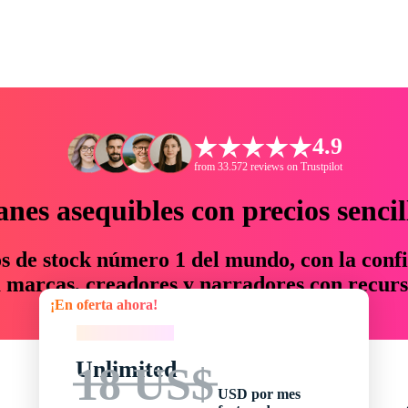
4.9
from 33.572 reviews on Trustpilot
anes asequibles con precios sencil
os de stock número 1 del mundo, con la confi
marcas, creadores y narradores con recurs
¡En oferta ahora!
un 76 % en tiempo y presupuesto.
¡En oferta ahora!
Unlimited
18 US$
USD por mes