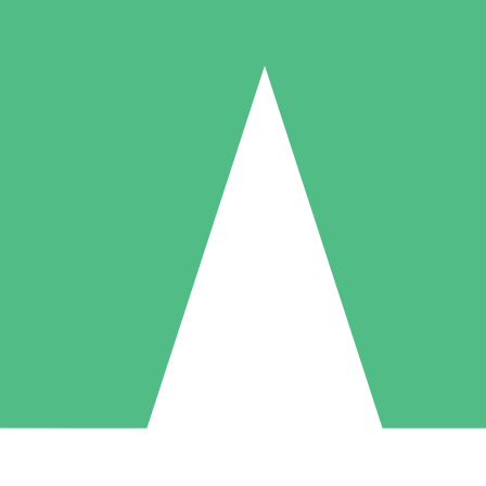
Paquetes de Créditos Individuales
Paga según el uso con créditos de descarga. Sin compromiso mensual.
1 Descarga
5 Descargas
10 Descargas
10
15
20
US$
00
US$
00
US$
00