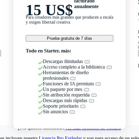
facturado
15 US$
anualmente
Para creadores más grandes que producen a escala
y exigen libertad creativa
Prueba gratuita de 7 días
Todo en Starter, más:
Descargas ilimitadas
Acceso completo a la biblioteca
Herramientas de diseño
profesionales
Funciones de IA premium
Un paquete por mes
Sin atribución requerida
Descargas más rápidas
Soporte prioritario
Sin anuncios
¿No quieres suscribirte?
Ver más opciones de compra
es incluyen nuestra
Licencia Pro Estándar
y son para acceso de un solo