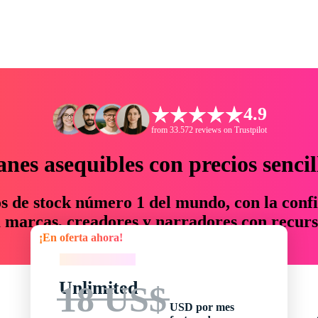
4.9
from 33.572 reviews on Trustpilot
anes asequibles con precios sencil
os de stock número 1 del mundo, con la confi
marcas, creadores y narradores con recurs
¡En oferta ahora!
un 76 % en tiempo y presupuesto.
¡En oferta ahora!
Unlimited
18 US$
USD por mes