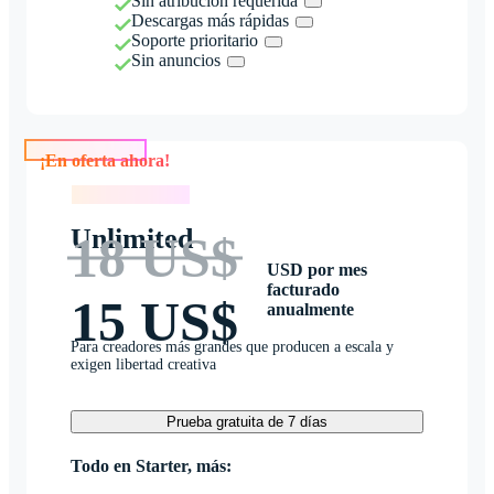
Sin atribución requerida
Descargas más rápidas
Soporte prioritario
Sin anuncios
¡En oferta ahora!
¡En oferta ahora!
Unlimited
18 US$
USD por mes
facturado
15 US$
anualmente
Para creadores más grandes que producen a escala y
exigen libertad creativa
Prueba gratuita de 7 días
Todo en Starter, más: