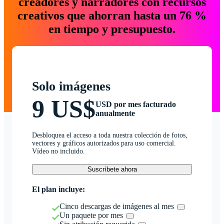
creadores y narradores con recursos
creativos que ahorran hasta un 76 %
en tiempo y presupuesto.
Solo imágenes
9 US$
USD por mes facturado
anualmente
Desbloquea el acceso a toda nuestra colección de fotos,
vectores y gráficos autorizados para uso comercial.
Vídeo no incluido.
Suscríbete ahora
El plan incluye:
Cinco descargas de imágenes al mes
Un paquete por mes