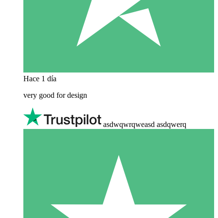
Hace 1 día
very good for design
asdwqwrqweasd asdqwerq