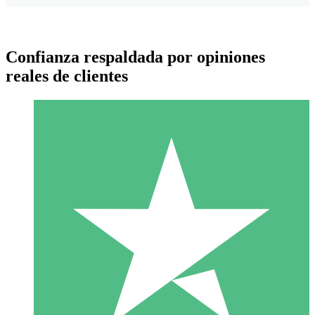
Confianza respaldada por opiniones
reales de clientes
Paquetes de Créditos Individuales
Paga según el uso con créditos de descarga. Sin compromiso
mensual.
1 Descarga
10
US$
00