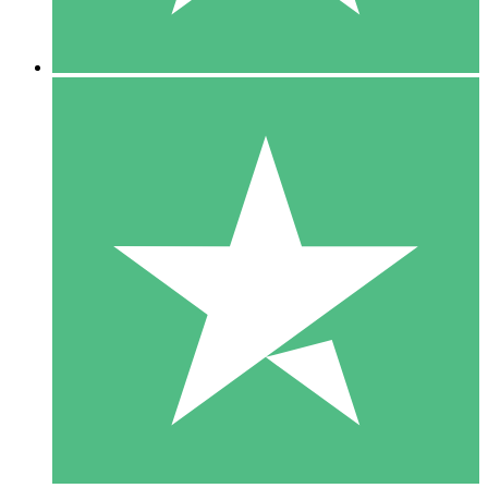
5 Descargas
15
US$
00
10 Descargas
20
US$
00