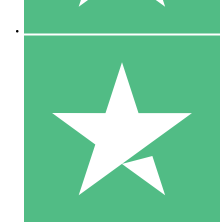
5 Descargas
15
US$
00
10 Descargas
20
US$
00