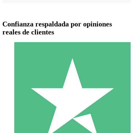
Confianza respaldada por opiniones
reales de clientes
Paquetes de Créditos Individuales
Paga según el uso con créditos de descarga. Sin compromiso
mensual.
1 Descarga
10
US$
00