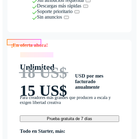
Sin atribución requerida
Descargas más rápidas
Soporte prioritario
Sin anuncios
¡En oferta ahora!
¡En oferta ahora!
Unlimited
18 US$
USD por mes
facturado
15 US$
anualmente
Para creadores más grandes que producen a escala y
exigen libertad creativa
Prueba gratuita de 7 días
Todo en Starter, más: