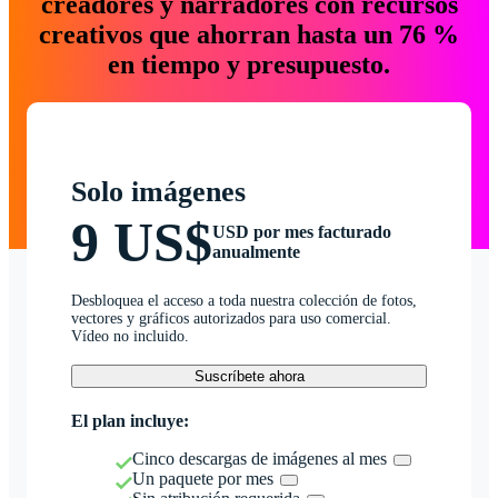
creadores y narradores con recursos
creativos que ahorran hasta un 76 %
en tiempo y presupuesto.
Solo imágenes
9 US$
USD por mes facturado
anualmente
Desbloquea el acceso a toda nuestra colección de fotos,
vectores y gráficos autorizados para uso comercial.
Vídeo no incluido.
Suscríbete ahora
El plan incluye:
Cinco descargas de imágenes al mes
Un paquete por mes