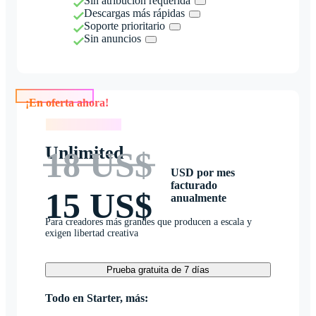
Sin atribución requerida
Descargas más rápidas
Soporte prioritario
Sin anuncios
¡En oferta ahora!
¡En oferta ahora!
Unlimited
18 US$
USD por mes
facturado
15 US$
anualmente
Para creadores más grandes que producen a escala y
exigen libertad creativa
Prueba gratuita de 7 días
Todo en Starter, más: