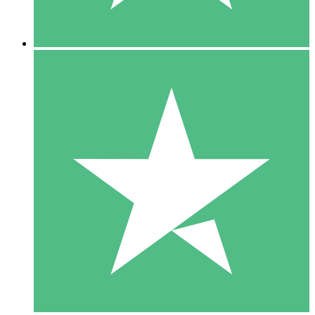
5 Descargas
15
US$
00
10 Descargas
20
US$
00