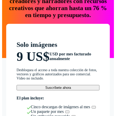
creadores y narradores con recursos
creativos que ahorran hasta un 76 %
en tiempo y presupuesto.
Solo imágenes
9 US$
USD por mes facturado
anualmente
Desbloquea el acceso a toda nuestra colección de fotos,
vectores y gráficos autorizados para uso comercial.
Vídeo no incluido.
Suscríbete ahora
El plan incluye:
Cinco descargas de imágenes al mes
Un paquete por mes