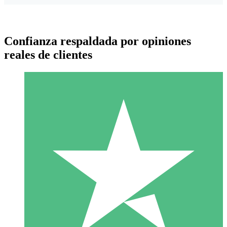
Confianza respaldada por opiniones
reales de clientes
Paquetes de Créditos Individuales
Paga según el uso con créditos de descarga. Sin compromiso
mensual.
1 Descarga
10
US$
00