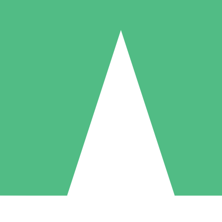
Paquetes de Créditos Individuales
Paga según el uso con créditos de descarga. Sin compromiso mensual.
1 Descarga
5 Descargas
10 Descargas
10
15
20
US$
00
US$
00
US$
00