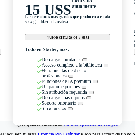
facturado
15 US$
anualmente
Para creadores más grandes que producen a escala
y exigen libertad creativa
Prueba gratuita de 7 días
Todo en Starter, más:
Descargas ilimitadas
Acceso completo a la biblioteca
Herramientas de diseño
profesionales
Funciones de IA premium
Un paquete por mes
Sin atribución requerida
Descargas más rápidas
Soporte prioritario
Sin anuncios
¿No quieres suscribirte?
Ver más opciones de compra
es incluyen nuestra
Licencia Pro Estándar
y son para acceso de un solo