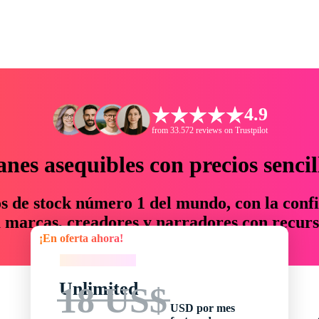
4.9
from 33.572 reviews on Trustpilot
anes asequibles con precios sencil
os de stock número 1 del mundo, con la confi
marcas, creadores y narradores con recurs
¡En oferta ahora!
un 76 % en tiempo y presupuesto.
¡En oferta ahora!
Unlimited
18 US$
USD por mes