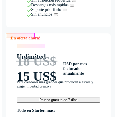
Sin atribución requerida
Descargas más rápidas
Soporte prioritario
Sin anuncios
¡En oferta ahora!
¡En oferta ahora!
Unlimited
18 US$
USD por mes
facturado
15 US$
anualmente
Para creadores más grandes que producen a escala y
exigen libertad creativa
Prueba gratuita de 7 días
Todo en Starter, más: