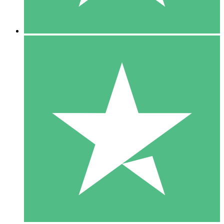
5 Descargas
15
US$
00
10 Descargas
20
US$
00