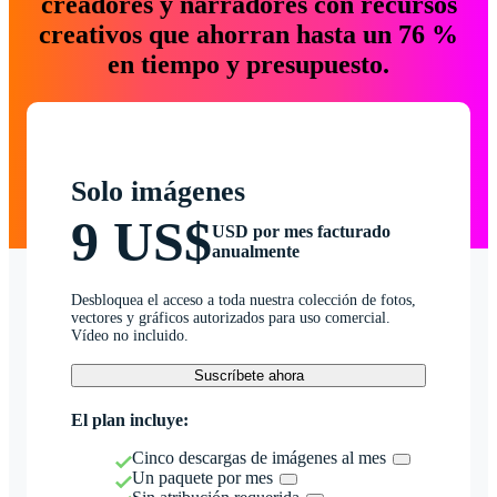
creadores y narradores con recursos
creativos que ahorran hasta un 76 %
en tiempo y presupuesto.
Solo imágenes
9 US$
USD por mes facturado
anualmente
Desbloquea el acceso a toda nuestra colección de fotos,
vectores y gráficos autorizados para uso comercial.
Vídeo no incluido.
Suscríbete ahora
El plan incluye:
Cinco descargas de imágenes al mes
Un paquete por mes