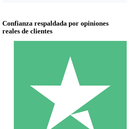
Confianza respaldada por opiniones
reales de clientes
Paquetes de Créditos Individuales
Paga según el uso con créditos de descarga. Sin compromiso
mensual.
1 Descarga
10
US$
00