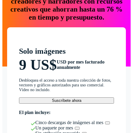
creadores y narradores con recursos
creativos que ahorran hasta un 76 %
en tiempo y presupuesto.
Solo imágenes
9 US$
USD por mes facturado
anualmente
Desbloquea el acceso a toda nuestra colección de fotos,
vectores y gráficos autorizados para uso comercial.
Vídeo no incluido.
Suscríbete ahora
El plan incluye:
Cinco descargas de imágenes al mes
Un paquete por mes