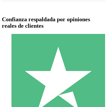
Confianza respaldada por opiniones
reales de clientes
Paquetes de Créditos Individuales
Paga según el uso con créditos de descarga. Sin compromiso
mensual.
1 Descarga
10
US$
00