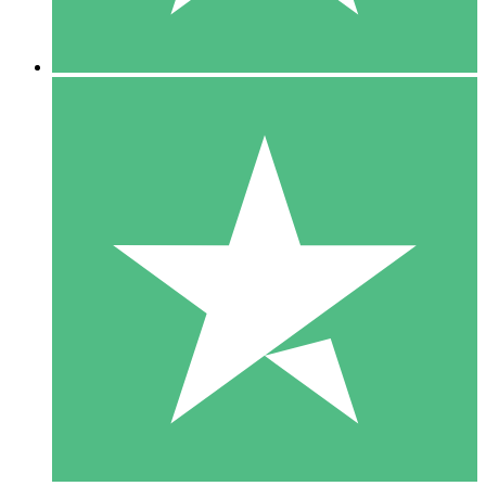
5 Descargas
15
US$
00
10 Descargas
20
US$
00