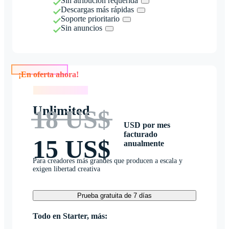
Sin atribución requerida
Descargas más rápidas
Soporte prioritario
Sin anuncios
¡En oferta ahora!
¡En oferta ahora!
Unlimited
18 US$
USD por mes
facturado
15 US$
anualmente
Para creadores más grandes que producen a escala y
exigen libertad creativa
Prueba gratuita de 7 días
Todo en Starter, más: