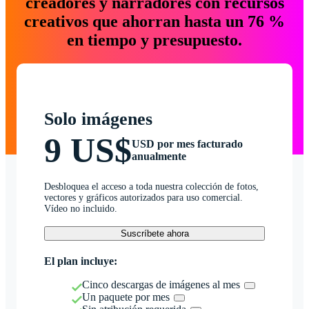
creadores y narradores con recursos
creativos que ahorran hasta un 76 %
en tiempo y presupuesto.
Solo imágenes
9 US$
USD por mes facturado
anualmente
Desbloquea el acceso a toda nuestra colección de fotos,
vectores y gráficos autorizados para uso comercial.
Vídeo no incluido.
Suscríbete ahora
El plan incluye:
Cinco descargas de imágenes al mes
Un paquete por mes