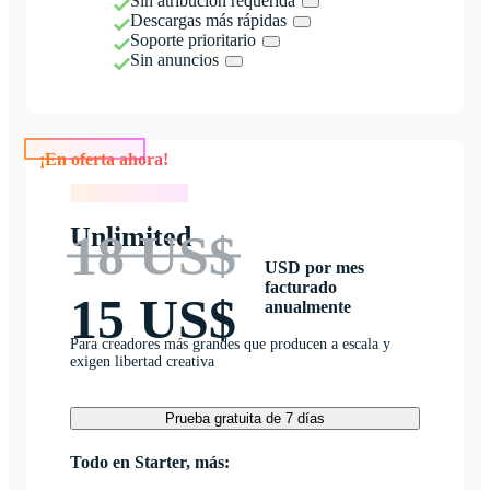
Sin atribución requerida
Descargas más rápidas
Soporte prioritario
Sin anuncios
¡En oferta ahora!
¡En oferta ahora!
Unlimited
18 US$
USD por mes
facturado
15 US$
anualmente
Para creadores más grandes que producen a escala y
exigen libertad creativa
Prueba gratuita de 7 días
Todo en Starter, más: