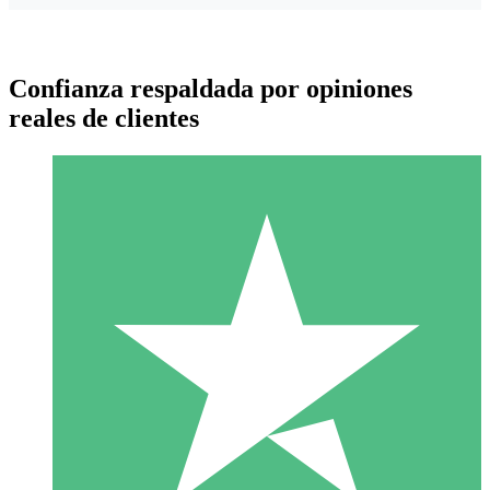
Confianza respaldada por opiniones
reales de clientes
Paquetes de Créditos Individuales
Paga según el uso con créditos de descarga. Sin compromiso
mensual.
1 Descarga
10
US$
00