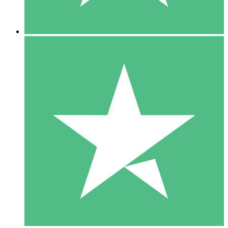
5 Descargas
15
US$
00
10 Descargas
20
US$
00