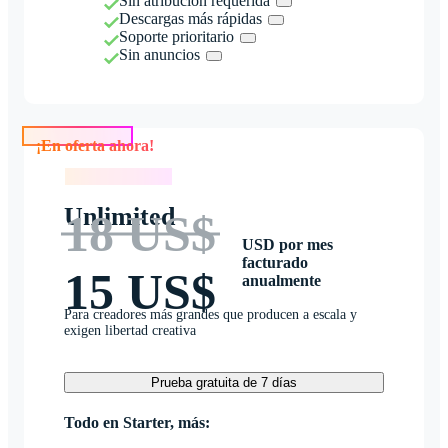
Sin atribución requerida
Descargas más rápidas
Soporte prioritario
Sin anuncios
¡En oferta ahora!
¡En oferta ahora!
Unlimited
18 US$
USD por mes
facturado
15 US$
anualmente
Para creadores más grandes que producen a escala y
exigen libertad creativa
Prueba gratuita de 7 días
Todo en Starter, más: