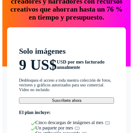
creadores y narradores con recursos
creativos que ahorran hasta un 76 %
en tiempo y presupuesto.
Solo imágenes
9 US$
USD por mes facturado
anualmente
Desbloquea el acceso a toda nuestra colección de fotos,
vectores y gráficos autorizados para uso comercial.
Vídeo no incluido.
Suscríbete ahora
El plan incluye:
Cinco descargas de imágenes al mes
Un paquete por mes