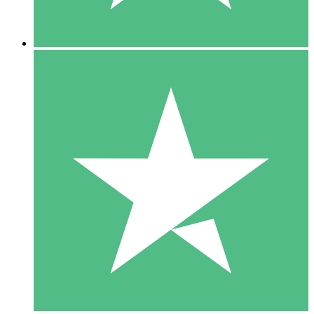
5 Descargas
15
US$
00
10 Descargas
20
US$
00