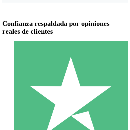
Confianza respaldada por opiniones
reales de clientes
Paquetes de Créditos Individuales
Paga según el uso con créditos de descarga. Sin compromiso
mensual.
1 Descarga
10
US$
00