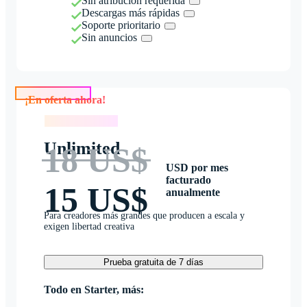
Sin atribución requerida
Descargas más rápidas
Soporte prioritario
Sin anuncios
¡En oferta ahora!
¡En oferta ahora!
Unlimited
18 US$
USD por mes
facturado
15 US$
anualmente
Para creadores más grandes que producen a escala y
exigen libertad creativa
Prueba gratuita de 7 días
Todo en Starter, más: