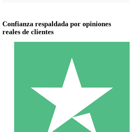
Confianza respaldada por opiniones
reales de clientes
Paquetes de Créditos Individuales
Paga según el uso con créditos de descarga. Sin compromiso
mensual.
1 Descarga
10
US$
00