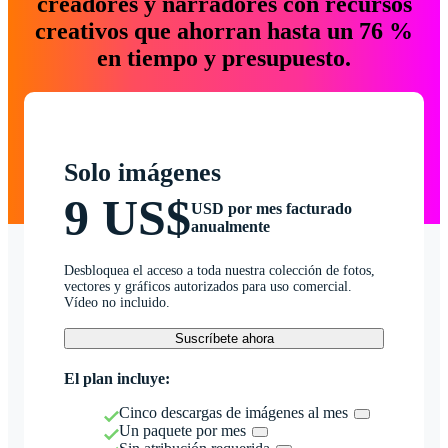
creadores y narradores con recursos
creativos que ahorran hasta un 76 %
en tiempo y presupuesto.
Solo imágenes
9 US$
USD por mes facturado
anualmente
Desbloquea el acceso a toda nuestra colección de fotos,
vectores y gráficos autorizados para uso comercial.
Vídeo no incluido.
Suscríbete ahora
El plan incluye:
Cinco descargas de imágenes al mes
Un paquete por mes