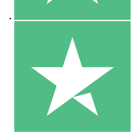
5 Descargas
15
US$
00
10 Descargas
20
US$
00