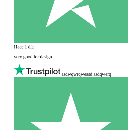
Hace 1 día
very good for design
asdwqwrqweasd asdqwerq