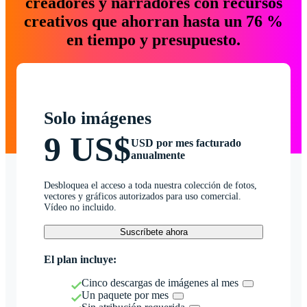
creadores y narradores con recursos
creativos que ahorran hasta un 76 %
en tiempo y presupuesto.
Solo imágenes
9 US$
USD por mes facturado
anualmente
Desbloquea el acceso a toda nuestra colección de fotos,
vectores y gráficos autorizados para uso comercial.
Vídeo no incluido.
Suscríbete ahora
El plan incluye:
Cinco descargas de imágenes al mes
Un paquete por mes