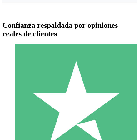
Confianza respaldada por opiniones
reales de clientes
Paquetes de Créditos Individuales
Paga según el uso con créditos de descarga. Sin compromiso
mensual.
1 Descarga
10
US$
00