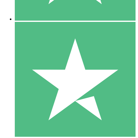
5 Descargas
15
US$
00
10 Descargas
20
US$
00