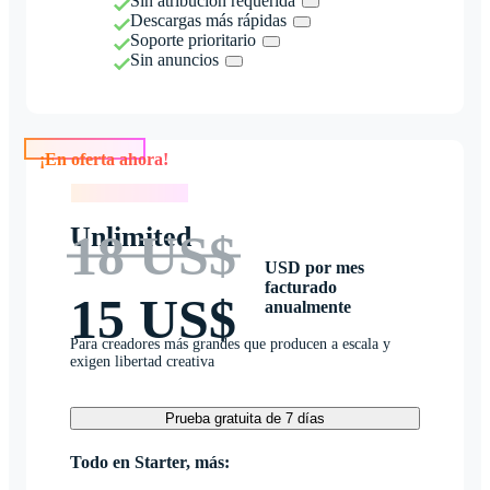
Sin atribución requerida
Descargas más rápidas
Soporte prioritario
Sin anuncios
¡En oferta ahora!
¡En oferta ahora!
Unlimited
18 US$
USD por mes
facturado
15 US$
anualmente
Para creadores más grandes que producen a escala y
exigen libertad creativa
Prueba gratuita de 7 días
Todo en Starter, más: