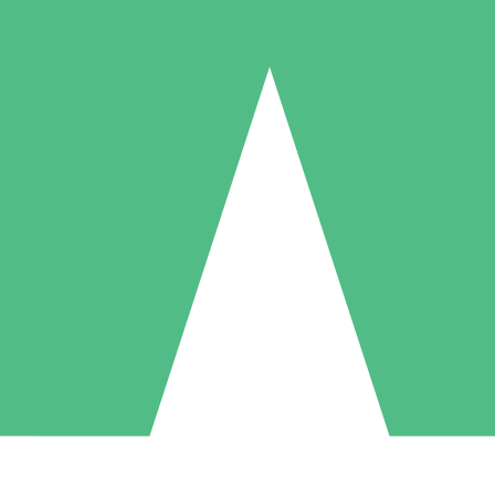
Paquetes de Créditos Individuales
Paga según el uso con créditos de descarga. Sin compromiso mensual.
1 Descarga
5 Descargas
10 Descargas
10
15
20
US$
00
US$
00
US$
00