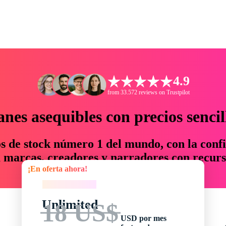
4.9
from 33.572 reviews on Trustpilot
anes asequibles con precios sencil
os de stock número 1 del mundo, con la confi
marcas, creadores y narradores con recurs
¡En oferta ahora!
un 76 % en tiempo y presupuesto.
¡En oferta ahora!
Unlimited
18 US$
USD por mes