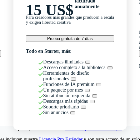
facturado
15 US$
anualmente
Para creadores más grandes que producen a escala
y exigen libertad creativa
Prueba gratuita de 7 días
Todo en Starter, más:
Descargas ilimitadas
Acceso completo a la biblioteca
Herramientas de diseño
profesionales
Funciones de IA premium
Un paquete por mes
Sin atribución requerida
Descargas más rápidas
Soporte prioritario
Sin anuncios
¿No quieres suscribirte?
Ver más opciones de compra
es incluyen nuestra
Licencia Pro Estándar
y son para acceso de un solo