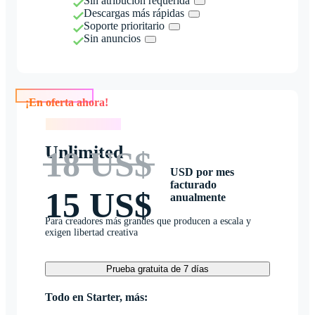
Sin atribución requerida
Descargas más rápidas
Soporte prioritario
Sin anuncios
¡En oferta ahora!
¡En oferta ahora!
Unlimited
18 US$
USD por mes
facturado
15 US$
anualmente
Para creadores más grandes que producen a escala y
exigen libertad creativa
Prueba gratuita de 7 días
Todo en Starter, más: