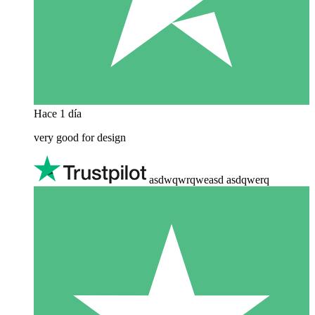
Hace 1 día
very good for design
asdwqwrqweasd asdqwerq