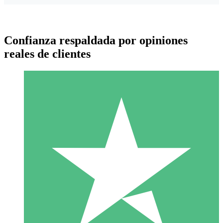
Confianza respaldada por opiniones
reales de clientes
Paquetes de Créditos Individuales
Paga según el uso con créditos de descarga. Sin compromiso
mensual.
1 Descarga
10
US$
00