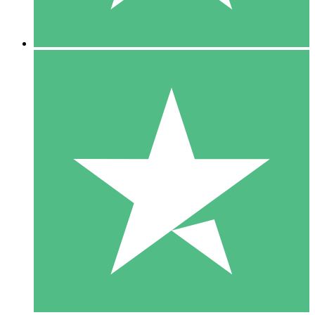
5 Descargas
15
US$
00
10 Descargas
20
US$
00