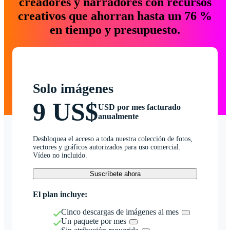
creadores y narradores con recursos
creativos que ahorran hasta un 76 %
en tiempo y presupuesto.
Solo imágenes
9 US$
USD por mes facturado
anualmente
Desbloquea el acceso a toda nuestra colección de fotos,
vectores y gráficos autorizados para uso comercial.
Vídeo no incluido.
Suscríbete ahora
El plan incluye:
Cinco descargas de imágenes al mes
Un paquete por mes