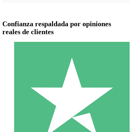
Confianza respaldada por opiniones
reales de clientes
Paquetes de Créditos Individuales
Paga según el uso con créditos de descarga. Sin compromiso
mensual.
1 Descarga
10
US$
00