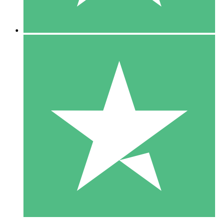
5 Descargas
15
US$
00
10 Descargas
20
US$
00