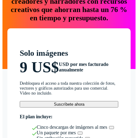
creadores y narradores con recursos
creativos que ahorran hasta un 76 %
en tiempo y presupuesto.
Solo imágenes
9 US$
USD por mes facturado
anualmente
Desbloquea el acceso a toda nuestra colección de fotos,
vectores y gráficos autorizados para uso comercial.
Vídeo no incluido.
Suscríbete ahora
El plan incluye:
Cinco descargas de imágenes al mes
Un paquete por mes