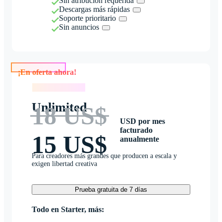
Sin atribución requerida
Descargas más rápidas
Soporte prioritario
Sin anuncios
¡En oferta ahora!
¡En oferta ahora!
Unlimited
18 US$
USD por mes
facturado
15 US$
anualmente
Para creadores más grandes que producen a escala y
exigen libertad creativa
Prueba gratuita de 7 días
Todo en Starter, más: