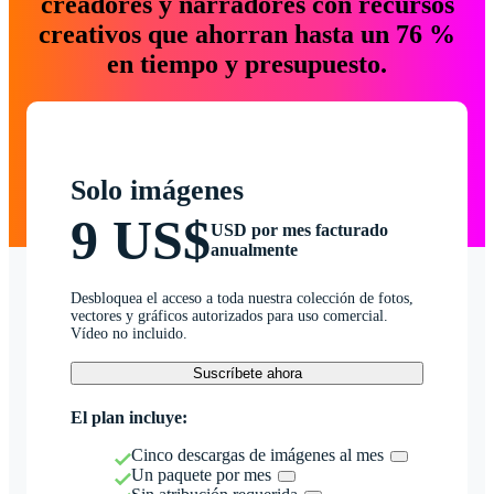
creadores y narradores con recursos
creativos que ahorran hasta un 76 %
en tiempo y presupuesto.
Solo imágenes
9 US$
USD por mes facturado
anualmente
Desbloquea el acceso a toda nuestra colección de fotos,
vectores y gráficos autorizados para uso comercial.
Vídeo no incluido.
Suscríbete ahora
El plan incluye:
Cinco descargas de imágenes al mes
Un paquete por mes