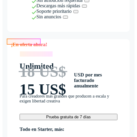
Sin atribución requerida
Descargas más rápidas
Soporte prioritario
Sin anuncios
¡En oferta ahora!
¡En oferta ahora!
Unlimited
18 US$
USD por mes
facturado
15 US$
anualmente
Para creadores más grandes que producen a escala y
exigen libertad creativa
Prueba gratuita de 7 días
Todo en Starter, más: