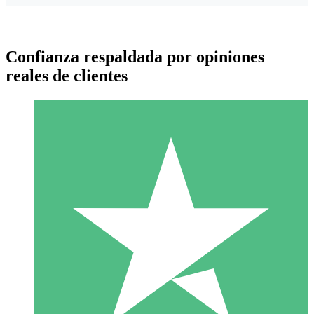
Confianza respaldada por opiniones
reales de clientes
Paquetes de Créditos Individuales
Paga según el uso con créditos de descarga. Sin compromiso
mensual.
1 Descarga
10
US$
00