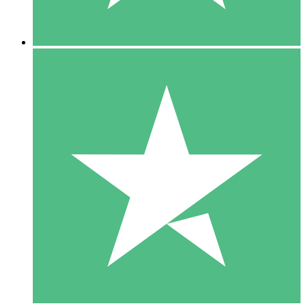
5 Descargas
15
US$
00
10 Descargas
20
US$
00