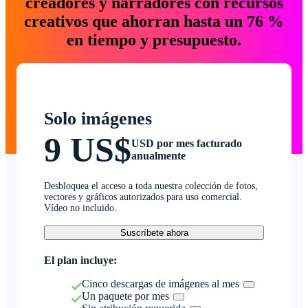
creadores y narradores con recursos
creativos que ahorran hasta un 76 %
en tiempo y presupuesto.
Solo imágenes
9 US$
USD por mes facturado
anualmente
Desbloquea el acceso a toda nuestra colección de fotos,
vectores y gráficos autorizados para uso comercial.
Vídeo no incluido.
Suscríbete ahora
El plan incluye:
Cinco descargas de imágenes al mes
Un paquete por mes