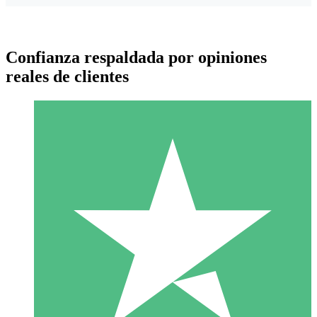
Confianza respaldada por opiniones
reales de clientes
Paquetes de Créditos Individuales
Paga según el uso con créditos de descarga. Sin compromiso
mensual.
1 Descarga
10
US$
00