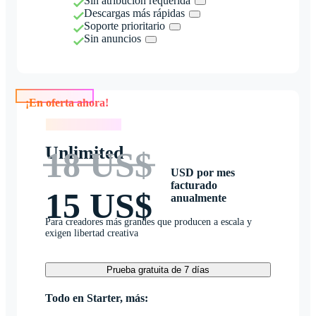
Sin atribución requerida
Descargas más rápidas
Soporte prioritario
Sin anuncios
¡En oferta ahora!
¡En oferta ahora!
Unlimited
18 US$
USD por mes
facturado
15 US$
anualmente
Para creadores más grandes que producen a escala y
exigen libertad creativa
Prueba gratuita de 7 días
Todo en Starter, más: