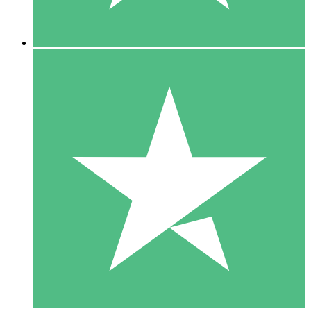
5 Descargas
15
US$
00
10 Descargas
20
US$
00