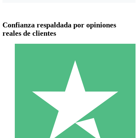
Confianza respaldada por opiniones
reales de clientes
Paquetes de Créditos Individuales
Paga según el uso con créditos de descarga. Sin compromiso
mensual.
1 Descarga
10
US$
00