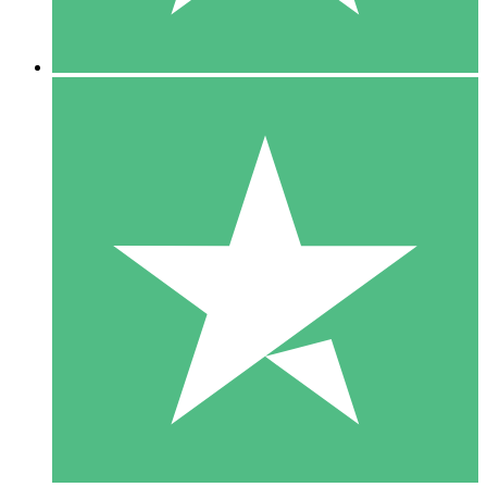
5 Descargas
15
US$
00
10 Descargas
20
US$
00