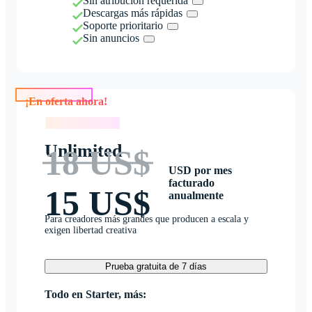
Sin atribución requerida
Descargas más rápidas
Soporte prioritario
Sin anuncios
¡En oferta ahora!
¡En oferta ahora!
Unlimited
18 US$
USD por mes
facturado
15 US$
anualmente
Para creadores más grandes que producen a escala y
exigen libertad creativa
Prueba gratuita de 7 días
Todo en Starter, más: