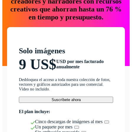
creadores y narradores con recursos
creativos que ahorran hasta un 76 %
en tiempo y presupuesto.
Solo imágenes
9 US$
USD por mes facturado
anualmente
Desbloquea el acceso a toda nuestra colección de fotos,
vectores y gráficos autorizados para uso comercial.
Vídeo no incluido.
Suscríbete ahora
El plan incluye:
Cinco descargas de imágenes al mes
Un paquete por mes