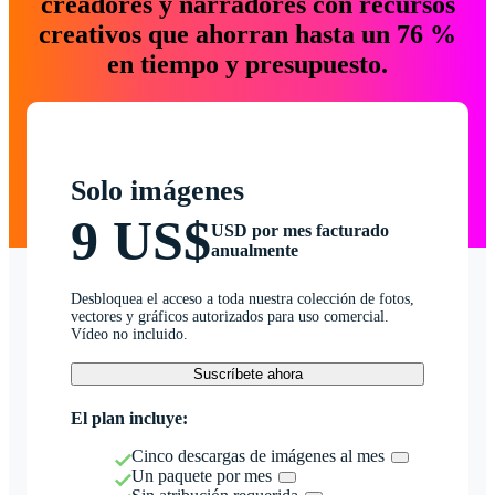
creadores y narradores con recursos
creativos que ahorran hasta un 76 %
en tiempo y presupuesto.
Solo imágenes
9 US$
USD por mes facturado
anualmente
Desbloquea el acceso a toda nuestra colección de fotos,
vectores y gráficos autorizados para uso comercial.
Vídeo no incluido.
Suscríbete ahora
El plan incluye:
Cinco descargas de imágenes al mes
Un paquete por mes