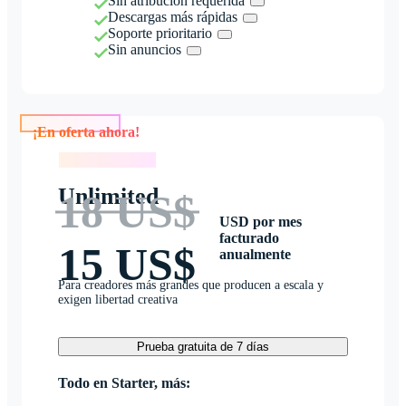
Sin atribución requerida
Descargas más rápidas
Soporte prioritario
Sin anuncios
¡En oferta ahora!
¡En oferta ahora!
Unlimited
18 US$
USD por mes
facturado
15 US$
anualmente
Para creadores más grandes que producen a escala y
exigen libertad creativa
Prueba gratuita de 7 días
Todo en Starter, más: