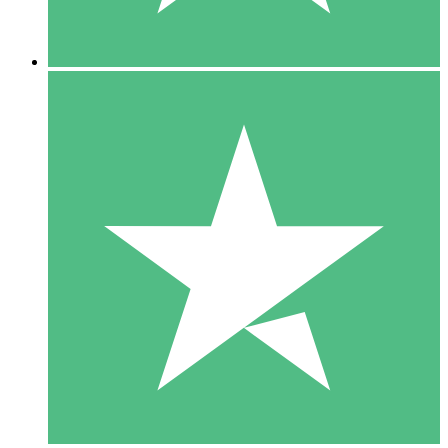
5 Descargas
15
US$
00
10 Descargas
20
US$
00