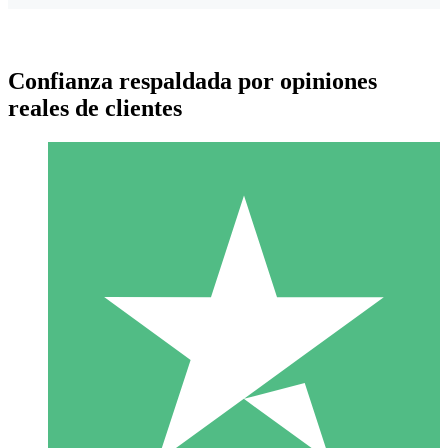
Confianza respaldada por opiniones
reales de clientes
Paquetes de Créditos Individuales
Paga según el uso con créditos de descarga. Sin compromiso
mensual.
1 Descarga
10
US$
00