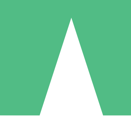
Paquetes de Créditos Individuales
Paga según el uso con créditos de descarga. Sin compromiso mensual.
1 Descarga
5 Descargas
10 Descargas
10
15
20
US$
00
US$
00
US$
00