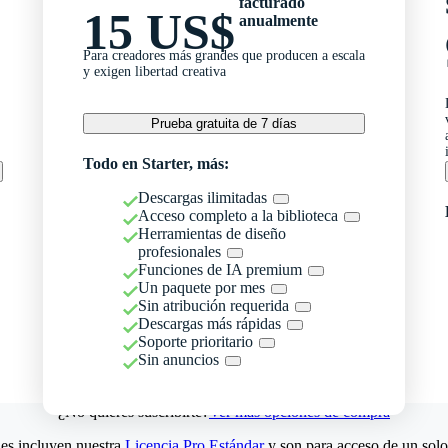
facturado
15 US$
anualmente
Para creadores más grandes que producen a escala
y exigen libertad creativa
Prueba gratuita de 7 días
Todo en Starter, más:
Descargas ilimitadas
Acceso completo a la biblioteca
Herramientas de diseño
profesionales
Funciones de IA premium
Un paquete por mes
Sin atribución requerida
Descargas más rápidas
Soporte prioritario
Sin anuncios
¿No quieres suscribirte?
Ver más opciones de compra
es incluyen nuestra
Licencia Pro Estándar
y son para acceso de un solo