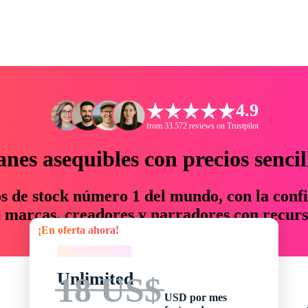
4.9
from 33.572 reviews on Trustpilot
anes asequibles con precios sencil
os de stock número 1 del mundo, con la confi
marcas, creadores y narradores con recurs
¡En oferta ahora!
un 76 % en tiempo y presupuesto.
¡En oferta ahora!
Unlimited
18 US$
USD por mes