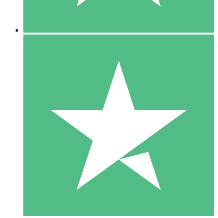
5 Descargas
15
US$
00
10 Descargas
20
US$
00