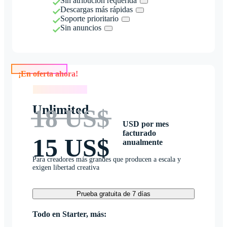
Sin atribución requerida
Descargas más rápidas
Soporte prioritario
Sin anuncios
¡En oferta ahora!
¡En oferta ahora!
Unlimited
18 US$
USD por mes
facturado
15 US$
anualmente
Para creadores más grandes que producen a escala y
exigen libertad creativa
Prueba gratuita de 7 días
Todo en Starter, más: