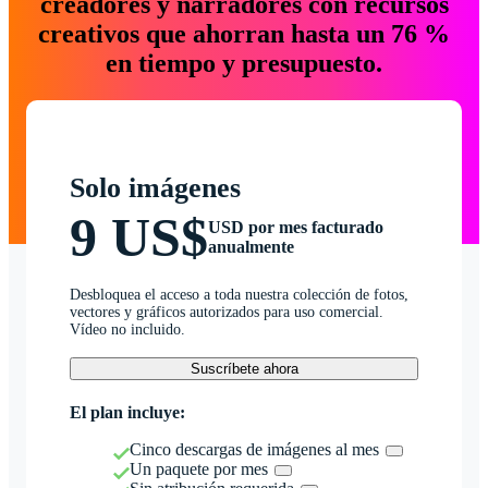
creadores y narradores con recursos
creativos que ahorran hasta un 76 %
en tiempo y presupuesto.
Solo imágenes
9 US$
USD por mes facturado
anualmente
Desbloquea el acceso a toda nuestra colección de fotos,
vectores y gráficos autorizados para uso comercial.
Vídeo no incluido.
Suscríbete ahora
El plan incluye:
Cinco descargas de imágenes al mes
Un paquete por mes