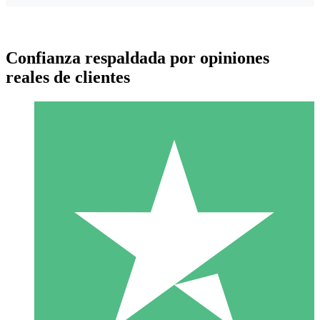
Confianza respaldada por opiniones
reales de clientes
Paquetes de Créditos Individuales
Paga según el uso con créditos de descarga. Sin compromiso
mensual.
1 Descarga
10
US$
00