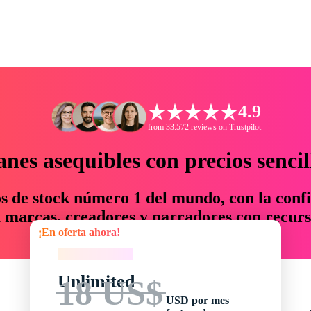
4.9
from 33.572 reviews on Trustpilot
anes asequibles con precios sencil
os de stock número 1 del mundo, con la confi
marcas, creadores y narradores con recurs
¡En oferta ahora!
un 76 % en tiempo y presupuesto.
¡En oferta ahora!
Unlimited
18 US$
USD por mes