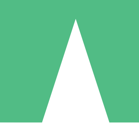
Paquetes de Créditos Individuales
Paga según el uso con créditos de descarga. Sin compromiso mensual.
1 Descarga
5 Descargas
10 Descargas
10
15
20
US$
00
US$
00
US$
00