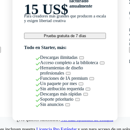
facturado
15 US$
anualmente
Para creadores más grandes que producen a escala
y exigen libertad creativa
Prueba gratuita de 7 días
Todo en Starter, más:
Descargas ilimitadas
Acceso completo a la biblioteca
Herramientas de diseño
profesionales
Funciones de IA premium
Un paquete por mes
Sin atribución requerida
Descargas más rápidas
Soporte prioritario
Sin anuncios
¿No quieres suscribirte?
Ver más opciones de compra
es incluyen nuestra
Licencia Pro Estándar
y son para acceso de un solo