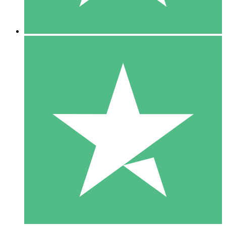
5 Descargas
15
US$
00
10 Descargas
20
US$
00