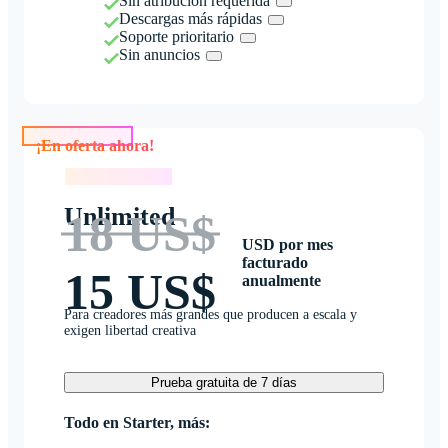
Sin atribución requerida
Descargas más rápidas
Soporte prioritario
Sin anuncios
¡En oferta ahora!
¡En oferta ahora!
Unlimited
18 US$
USD por mes
facturado
15 US$
anualmente
Para creadores más grandes que producen a escala y
exigen libertad creativa
Prueba gratuita de 7 días
Todo en Starter, más: