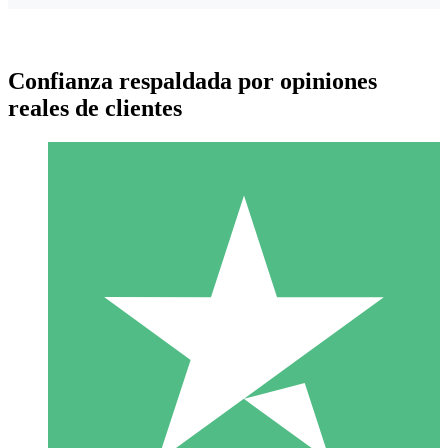
Confianza respaldada por opiniones
reales de clientes
Paquetes de Créditos Individuales
Paga según el uso con créditos de descarga. Sin compromiso
mensual.
1 Descarga
10
US$
00