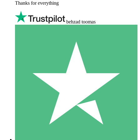
Thanks for everything
behzad toomas