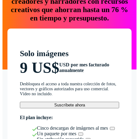
creadores y narradores con recursos
creativos que ahorran hasta un 76 %
en tiempo y presupuesto.
Solo imágenes
9 US$
USD por mes facturado
anualmente
Desbloquea el acceso a toda nuestra colección de fotos,
vectores y gráficos autorizados para uso comercial.
Vídeo no incluido.
Suscríbete ahora
El plan incluye:
Cinco descargas de imágenes al mes
Un paquete por mes