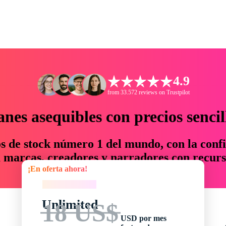
4.9
from 33.572 reviews on Trustpilot
anes asequibles con precios sencil
os de stock número 1 del mundo, con la confi
marcas, creadores y narradores con recurs
¡En oferta ahora!
un 76 % en tiempo y presupuesto.
¡En oferta ahora!
Unlimited
18 US$
USD por mes