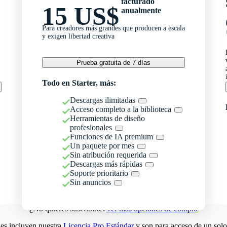
facturado
15 US$
anualmente
Para creadores más grandes que producen a escala
y exigen libertad creativa
Prueba gratuita de 7 días
Todo en Starter, más:
Descargas ilimitadas
Acceso completo a la biblioteca
Herramientas de diseño
profesionales
Funciones de IA premium
Un paquete por mes
Sin atribución requerida
Descargas más rápidas
Soporte prioritario
Sin anuncios
¿No quieres suscribirte?
Ver más opciones de compra
es incluyen nuestra
Licencia Pro Estándar
y son para acceso de un solo