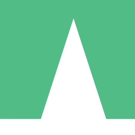
Paquetes de Créditos Individuales
Paga según el uso con créditos de descarga. Sin compromiso mensual.
1 Descarga
5 Descargas
10 Descargas
10
15
20
US$
00
US$
00
US$
00