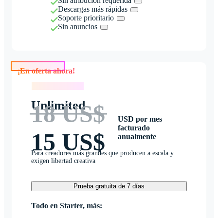
Sin atribución requerida
Descargas más rápidas
Soporte prioritario
Sin anuncios
¡En oferta ahora!
¡En oferta ahora!
Unlimited
18 US$
USD por mes
facturado
15 US$
anualmente
Para creadores más grandes que producen a escala y
exigen libertad creativa
Prueba gratuita de 7 días
Todo en Starter, más: