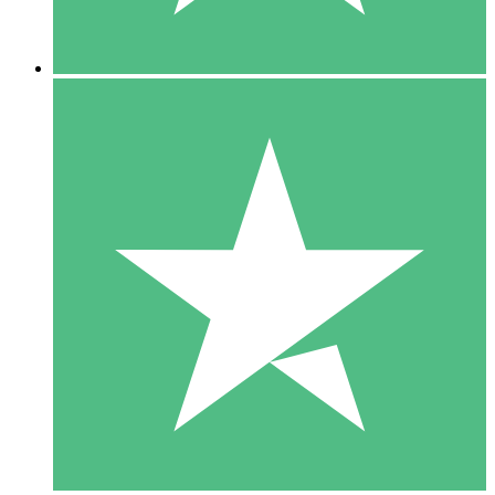
5 Descargas
15
US$
00
10 Descargas
20
US$
00