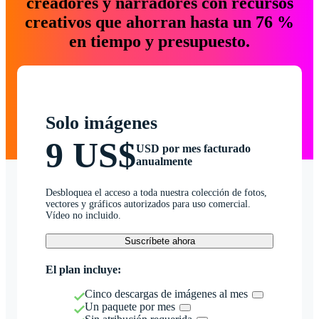
creadores y narradores con recursos
creativos que ahorran hasta un 76 %
en tiempo y presupuesto.
Solo imágenes
9 US$
USD por mes facturado
anualmente
Desbloquea el acceso a toda nuestra colección de fotos,
vectores y gráficos autorizados para uso comercial.
Vídeo no incluido.
Suscríbete ahora
El plan incluye:
Cinco descargas de imágenes al mes
Un paquete por mes