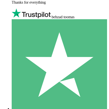
Thanks for everything
behzad toomas