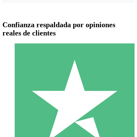
Confianza respaldada por opiniones
reales de clientes
Paquetes de Créditos Individuales
Paga según el uso con créditos de descarga. Sin compromiso
mensual.
1 Descarga
10
US$
00