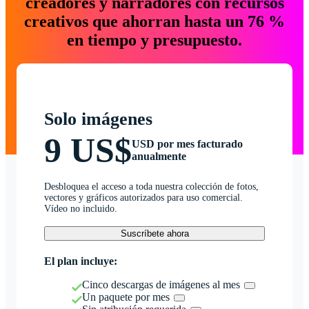
creadores y narradores con recursos
creativos que ahorran hasta un 76 %
en tiempo y presupuesto.
Solo imágenes
9 US$
USD por mes facturado
anualmente
Desbloquea el acceso a toda nuestra colección de fotos,
vectores y gráficos autorizados para uso comercial.
Vídeo no incluido.
Suscríbete ahora
El plan incluye:
Cinco descargas de imágenes al mes
Un paquete por mes