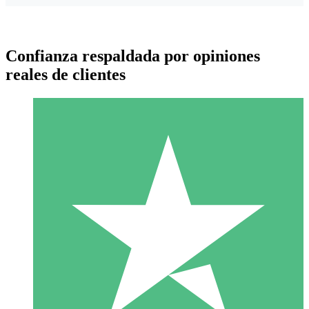
Confianza respaldada por opiniones
reales de clientes
Paquetes de Créditos Individuales
Paga según el uso con créditos de descarga. Sin compromiso
mensual.
1 Descarga
10
US$
00