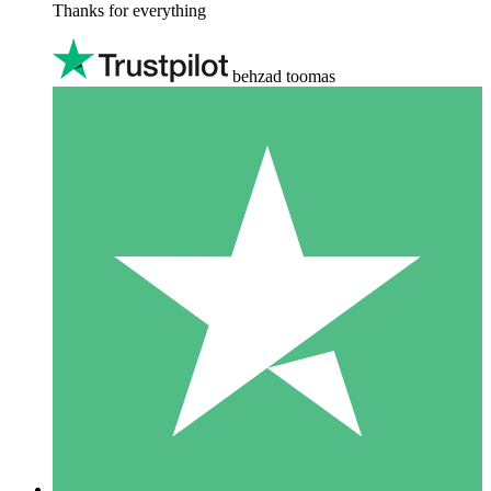
Thanks for everything
behzad toomas