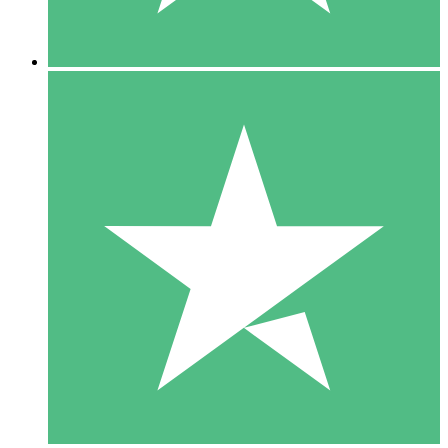
5 Descargas
15
US$
00
10 Descargas
20
US$
00