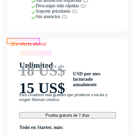
Sin atribución requerida
Descargas más rápidas
Soporte prioritario
Sin anuncios
¡En oferta ahora!
¡En oferta ahora!
Unlimited
18 US$
USD por mes
facturado
15 US$
anualmente
Para creadores más grandes que producen a escala y
exigen libertad creativa
Prueba gratuita de 7 días
Todo en Starter, más: