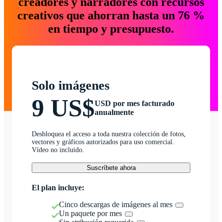
creadores y narradores con recursos
creativos que ahorran hasta un 76 %
en tiempo y presupuesto.
Solo imágenes
9 US$
USD por mes facturado
anualmente
Desbloquea el acceso a toda nuestra colección de fotos,
vectores y gráficos autorizados para uso comercial.
Vídeo no incluido.
Suscríbete ahora
El plan incluye:
Cinco descargas de imágenes al mes
Un paquete por mes