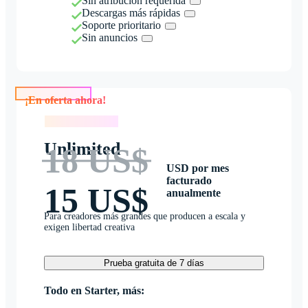
Sin atribución requerida
Descargas más rápidas
Soporte prioritario
Sin anuncios
¡En oferta ahora!
¡En oferta ahora!
Unlimited
18 US$
USD por mes
facturado
15 US$
anualmente
Para creadores más grandes que producen a escala y
exigen libertad creativa
Prueba gratuita de 7 días
Todo en Starter, más: