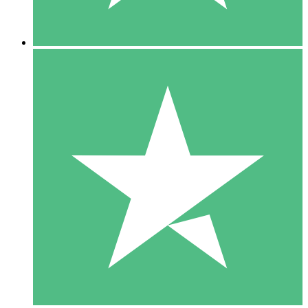
5 Descargas
15
US$
00
10 Descargas
20
US$
00