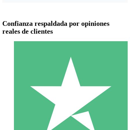
Confianza respaldada por opiniones
reales de clientes
Paquetes de Créditos Individuales
Paga según el uso con créditos de descarga. Sin compromiso
mensual.
1 Descarga
10
US$
00