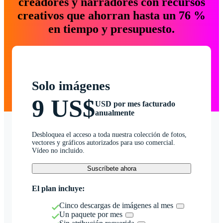
creadores y narradores con recursos
creativos que ahorran hasta un 76 %
en tiempo y presupuesto.
Solo imágenes
9 US$
USD por mes facturado
anualmente
Desbloquea el acceso a toda nuestra colección de fotos,
vectores y gráficos autorizados para uso comercial.
Vídeo no incluido.
Suscríbete ahora
El plan incluye:
Cinco descargas de imágenes al mes
Un paquete por mes