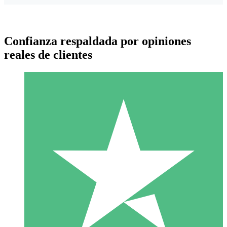
Confianza respaldada por opiniones
reales de clientes
Paquetes de Créditos Individuales
Paga según el uso con créditos de descarga. Sin compromiso
mensual.
1 Descarga
10
US$
00