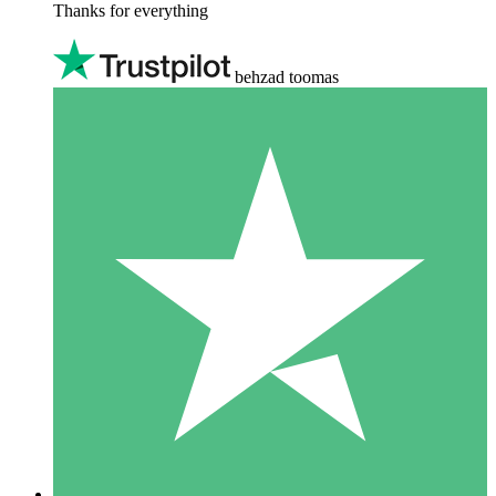
Thanks for everything
behzad toomas