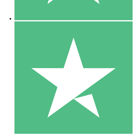
5 Descargas
15
US$
00
10 Descargas
20
US$
00