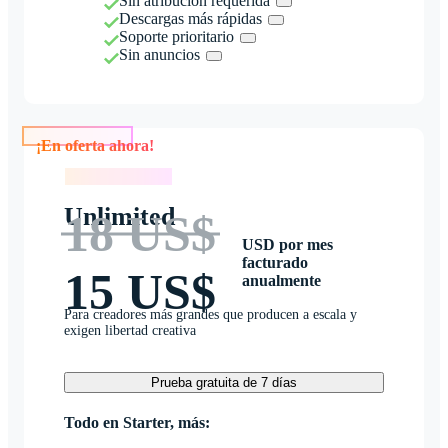
Sin atribución requerida
Descargas más rápidas
Soporte prioritario
Sin anuncios
¡En oferta ahora!
¡En oferta ahora!
Unlimited
18 US$
USD por mes
facturado
15 US$
anualmente
Para creadores más grandes que producen a escala y
exigen libertad creativa
Prueba gratuita de 7 días
Todo en Starter, más: