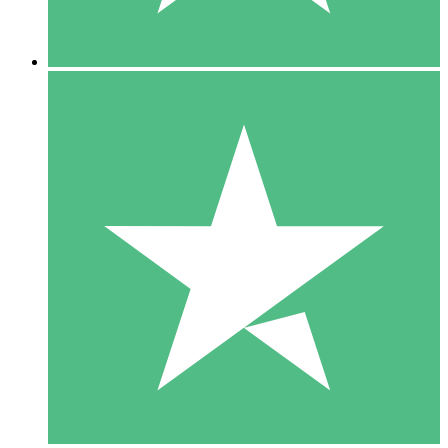
5 Descargas
15
US$
00
10 Descargas
20
US$
00