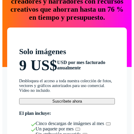
creadores y narradores con recursos
creativos que ahorran hasta un 76 %
en tiempo y presupuesto.
Solo imágenes
9 US$
USD por mes facturado
anualmente
Desbloquea el acceso a toda nuestra colección de fotos,
vectores y gráficos autorizados para uso comercial.
Vídeo no incluido.
Suscríbete ahora
El plan incluye:
Cinco descargas de imágenes al mes
Un paquete por mes