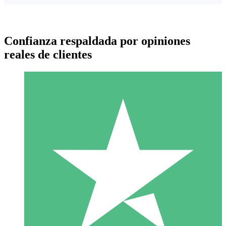
Confianza respaldada por opiniones
reales de clientes
Paquetes de Créditos Individuales
Paga según el uso con créditos de descarga. Sin compromiso
mensual.
1 Descarga
10
US$
00