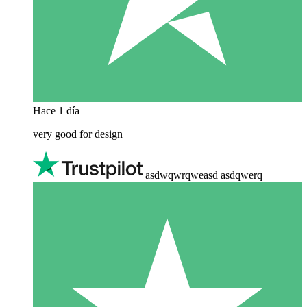
Hace 1 día
very good for design
asdwqwrqweasd asdqwerq