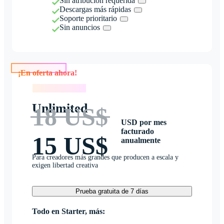
Sin atribución requerida
Descargas más rápidas
Soporte prioritario
Sin anuncios
¡En oferta ahora!
¡En oferta ahora!
Unlimited
18 US$
USD por mes
facturado
15 US$
anualmente
Para creadores más grandes que producen a escala y
exigen libertad creativa
Prueba gratuita de 7 días
Todo en Starter, más: