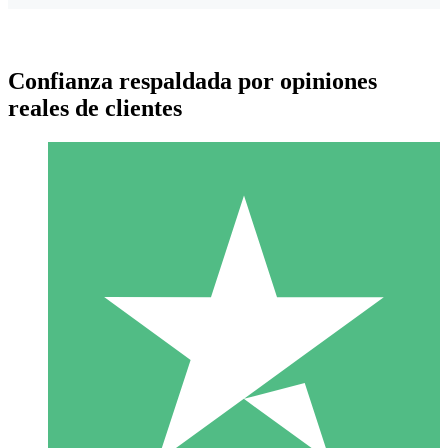
Confianza respaldada por opiniones
reales de clientes
Paquetes de Créditos Individuales
Paga según el uso con créditos de descarga. Sin compromiso
mensual.
1 Descarga
10
US$
00