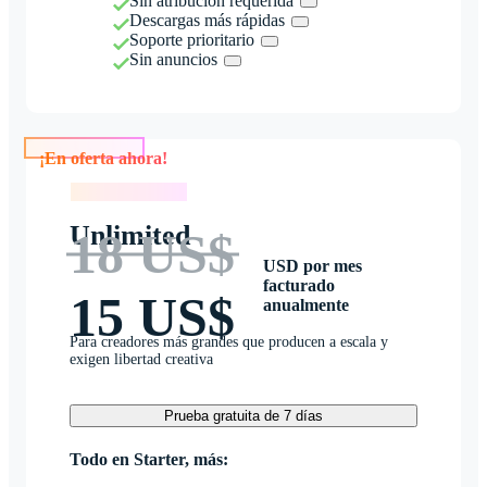
Sin atribución requerida
Descargas más rápidas
Soporte prioritario
Sin anuncios
¡En oferta ahora!
¡En oferta ahora!
Unlimited
18 US$
USD por mes
facturado
15 US$
anualmente
Para creadores más grandes que producen a escala y
exigen libertad creativa
Prueba gratuita de 7 días
Todo en Starter, más: