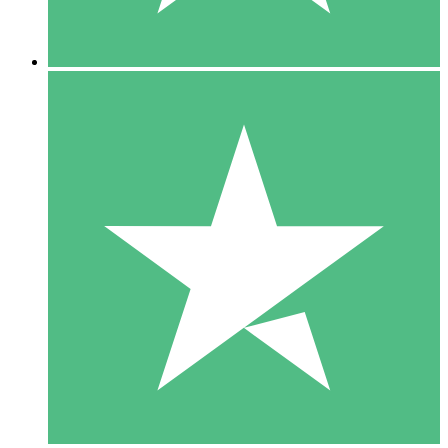
5 Descargas
15
US$
00
10 Descargas
20
US$
00