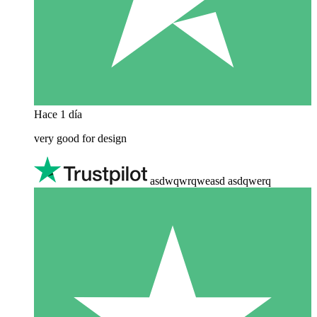
Hace 1 día
very good for design
asdwqwrqweasd asdqwerq