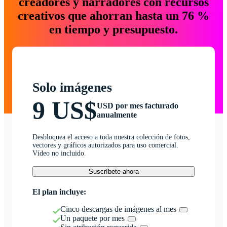
creadores y narradores con recursos
creativos que ahorran hasta un 76 %
en tiempo y presupuesto.
Solo imágenes
9 US$
USD por mes facturado
anualmente
Desbloquea el acceso a toda nuestra colección de fotos,
vectores y gráficos autorizados para uso comercial.
Vídeo no incluido.
Suscríbete ahora
El plan incluye:
Cinco descargas de imágenes al mes
Un paquete por mes