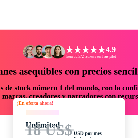
4.9
from 33.572 reviews on Trustpilot
anes asequibles con precios sencil
os de stock número 1 del mundo, con la confi
marcas, creadores y narradores con recurs
¡En oferta ahora!
un 76 % en tiempo y presupuesto.
¡En oferta ahora!
Unlimited
18 US$
USD por mes