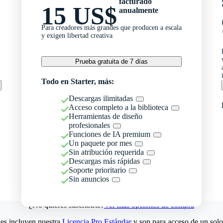
facturado
15 US$
anualmente
Para creadores más grandes que producen a escala
y exigen libertad creativa
Prueba gratuita de 7 días
Todo en Starter, más:
Descargas ilimitadas
Acceso completo a la biblioteca
Herramientas de diseño
profesionales
Funciones de IA premium
Un paquete por mes
Sin atribución requerida
Descargas más rápidas
Soporte prioritario
Sin anuncios
¿No quieres suscribirte?
Ver más opciones de compra
es incluyen nuestra
Licencia Pro Estándar
y son para acceso de un solo