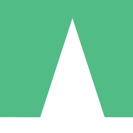
Paquetes de Créditos Individuales
Paga según el uso con créditos de descarga. Sin compromiso mensual.
1 Descarga
5 Descargas
10 Descargas
10
15
20
US$
00
US$
00
US$
00