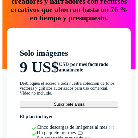
creadores y narradores con recursos
creativos que ahorran hasta un 76 %
en tiempo y presupuesto.
Solo imágenes
9 US$
USD por mes facturado
anualmente
Desbloquea el acceso a toda nuestra colección de fotos,
vectores y gráficos autorizados para uso comercial.
Vídeo no incluido.
Suscríbete ahora
El plan incluye:
Cinco descargas de imágenes al mes
Un paquete por mes