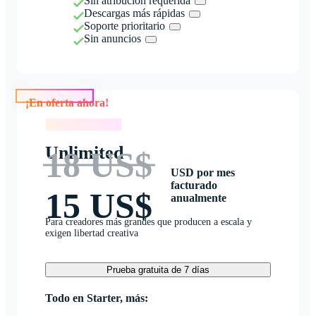
Sin atribución requerida
Descargas más rápidas
Soporte prioritario
Sin anuncios
¡En oferta ahora!
¡En oferta ahora!
Unlimited
18 US$
USD por mes
facturado
15 US$
anualmente
Para creadores más grandes que producen a escala y
exigen libertad creativa
Prueba gratuita de 7 días
Todo en Starter, más: