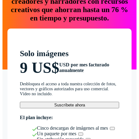
creadores y narradores con recursos
creativos que ahorran hasta un 76 %
en tiempo y presupuesto.
Solo imágenes
9 US$
USD por mes facturado
anualmente
Desbloquea el acceso a toda nuestra colección de fotos,
vectores y gráficos autorizados para uso comercial.
Vídeo no incluido.
Suscríbete ahora
El plan incluye:
Cinco descargas de imágenes al mes
Un paquete por mes