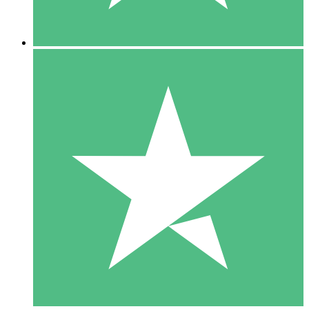
5 Descargas
15
US$
00
10 Descargas
20
US$
00