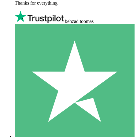
Thanks for everything
behzad toomas