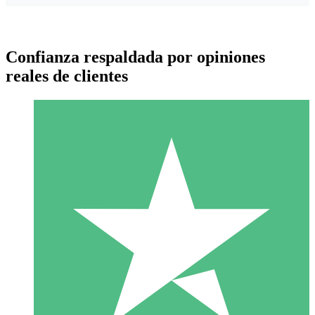
Confianza respaldada por opiniones
reales de clientes
Paquetes de Créditos Individuales
Paga según el uso con créditos de descarga. Sin compromiso
mensual.
1 Descarga
10
US$
00