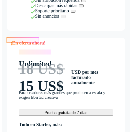
Sin atribución requerida
Descargas más rápidas
Soporte prioritario
Sin anuncios
¡En oferta ahora!
¡En oferta ahora!
Unlimited
18 US$
USD por mes
facturado
15 US$
anualmente
Para creadores más grandes que producen a escala y
exigen libertad creativa
Prueba gratuita de 7 días
Todo en Starter, más: