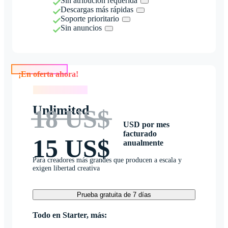
Sin atribución requerida
Descargas más rápidas
Soporte prioritario
Sin anuncios
¡En oferta ahora!
¡En oferta ahora!
Unlimited
18 US$
USD por mes
facturado
15 US$
anualmente
Para creadores más grandes que producen a escala y
exigen libertad creativa
Prueba gratuita de 7 días
Todo en Starter, más: