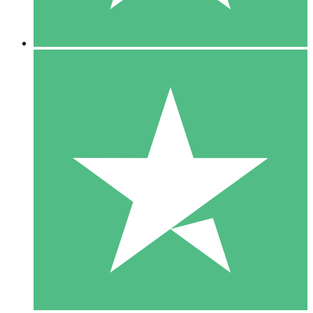
5 Descargas
15
US$
00
10 Descargas
20
US$
00