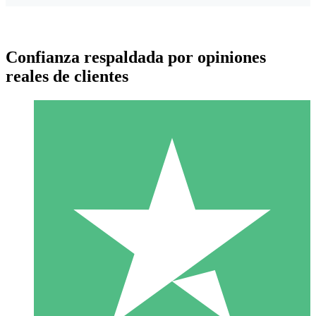
Confianza respaldada por opiniones
reales de clientes
Paquetes de Créditos Individuales
Paga según el uso con créditos de descarga. Sin compromiso
mensual.
1 Descarga
10
US$
00