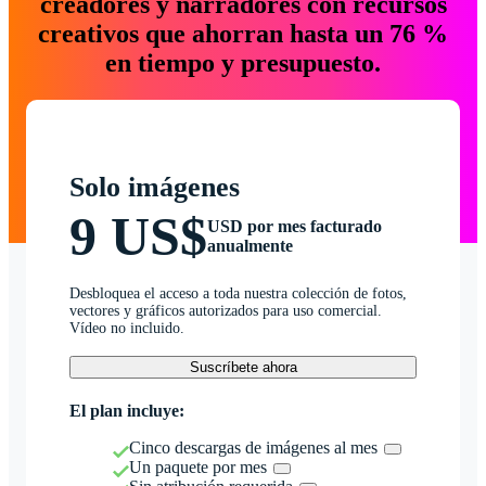
creadores y narradores con recursos
creativos que ahorran hasta un 76 %
en tiempo y presupuesto.
Solo imágenes
9 US$
USD por mes facturado
anualmente
Desbloquea el acceso a toda nuestra colección de fotos,
vectores y gráficos autorizados para uso comercial.
Vídeo no incluido.
Suscríbete ahora
El plan incluye:
Cinco descargas de imágenes al mes
Un paquete por mes