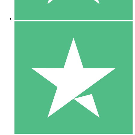
5 Descargas
15
US$
00
10 Descargas
20
US$
00