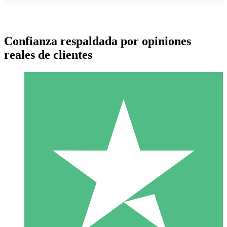
Confianza respaldada por opiniones
reales de clientes
Paquetes de Créditos Individuales
Paga según el uso con créditos de descarga. Sin compromiso
mensual.
1 Descarga
10
US$
00