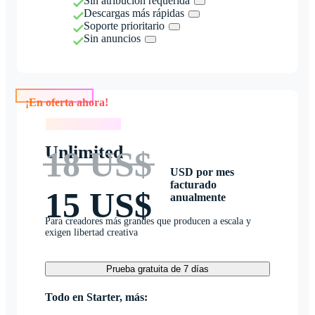
Sin atribución requerida
Descargas más rápidas
Soporte prioritario
Sin anuncios
¡En oferta ahora!
¡En oferta ahora!
Unlimited
18 US$
USD por mes
facturado
15 US$
anualmente
Para creadores más grandes que producen a escala y
exigen libertad creativa
Prueba gratuita de 7 días
Todo en Starter, más: