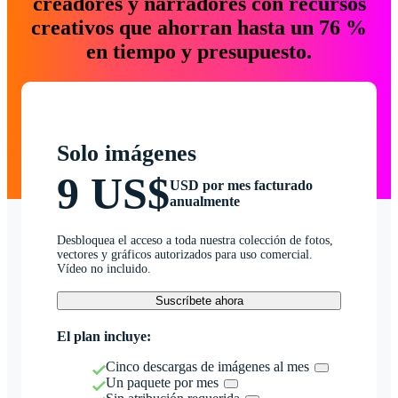
creadores y narradores con recursos
creativos que ahorran hasta un 76 %
en tiempo y presupuesto.
Solo imágenes
9 US$
USD por mes facturado
anualmente
Desbloquea el acceso a toda nuestra colección de fotos,
vectores y gráficos autorizados para uso comercial.
Vídeo no incluido.
Suscríbete ahora
El plan incluye:
Cinco descargas de imágenes al mes
Un paquete por mes